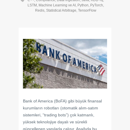
C++
,
Compliance
,
Data Ingestion
,
Java
,
KDB+/q
,
LSTM
,
Machine Learning ve AI
,
Python
,
PyTorch
,
Redis
,
Statistical Arbitrage
,
TensorFlow
Bank of America (BoFA) gibi büyük finansal
kurumların robotları (otomatik alım-satım
sistemleri, “trading bots”) çok katmanlı,
yüksek teknolojiye dayalı ve sürekli
güncellenen yapılarla çalışır. Aşağıda bu