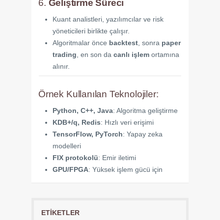
6.
Geliştirme Süreci
Kuant analistleri, yazılımcılar ve risk
yöneticileri birlikte çalışır.
Algoritmalar önce
backtest
, sonra
paper
trading
, en son da
canlı işlem
ortamına
alınır.
Örnek Kullanılan Teknolojiler:
Python, C++, Java
: Algoritma geliştirme
KDB+/q, Redis
: Hızlı veri erişimi
TensorFlow, PyTorch
: Yapay zeka
modelleri
FIX protokolü
: Emir iletimi
GPU/FPGA
: Yüksek işlem gücü için
ETIKETLER