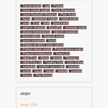
Teknik Analiz
aşk
Python
hisse senedi analizi
Ema Alignment
Üstel Hareketli Ortalama
Pine Script
hayat
algoritmik trading
trend analizi
pivot
Ema
allah
trend takibi
yatırım stratejisi
BorsaPin
otomatik analiz
piyasa momentumu
yatırım stratejileri
borsa eğitimi
finansal analiz
borsa stratejileri
borsa
Python ile BIST verisi çekme
Python teknik analiz
Python borsa analizi
Pearson korelasyonu
Stop-Loss
İdeal Ema
direnç
destek
Fibonacci
İdeal Ema Up
Trading View
Cem Sultan
sonbahar
muhsin yazıcıoğlu
kehanet
özlem
hayal
masal
atatürk
istanbul
firavun
Php Melody
ARŞIV
Nisan 2026