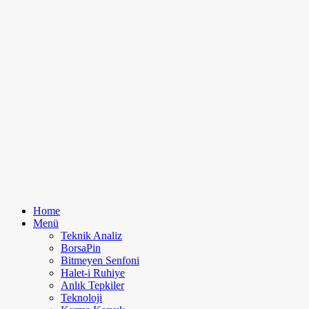
Home
Menü
Teknik Analiz
BorsaPin
Bitmeyen Senfoni
Halet-i Ruhiye
Anlık Tepkiler
Teknoloji