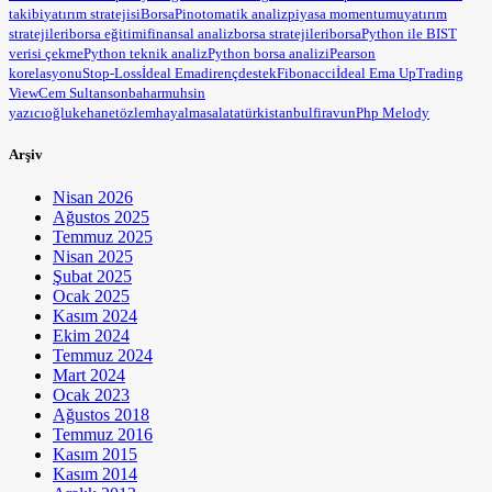
takibi
yatırım stratejisi
BorsaPin
otomatik analiz
piyasa momentumu
yatırım
stratejileri
borsa eğitimi
finansal analiz
borsa stratejileri
borsa
Python ile BIST
verisi çekme
Python teknik analiz
Python borsa analizi
Pearson
korelasyonu
Stop-Loss
İdeal Ema
direnç
destek
Fibonacci
İdeal Ema Up
Trading
View
Cem Sultan
sonbahar
muhsin
yazıcıoğlu
kehanet
özlem
hayal
masal
atatürk
istanbul
firavun
Php Melody
Arşiv
Nisan 2026
Ağustos 2025
Temmuz 2025
Nisan 2025
Şubat 2025
Ocak 2025
Kasım 2024
Ekim 2024
Temmuz 2024
Mart 2024
Ocak 2023
Ağustos 2018
Temmuz 2016
Kasım 2015
Kasım 2014