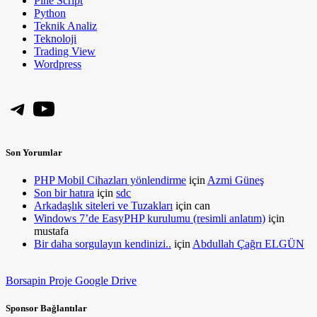
Pine Script
Python
Teknik Analiz
Teknoloji
Trading View
Wordpress
Telegram
YouTube
Son Yorumlar
PHP Mobil Cihazları yönlendirme
için
Azmi Güneş
Son bir hatıra
için
sdc
Arkadaşlık siteleri ve Tuzakları
için
can
Windows 7’de EasyPHP kurulumu (resimli anlatım)
için
mustafa
Bir daha sorgulayın kendinizi..
için
Abdullah Çağrı ELGÜN
Borsapin Proje Google Drive
Sponsor Bağlantılar