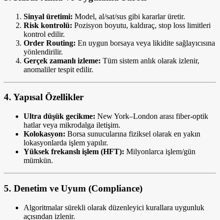
Sinyal üretimi:
Model, al/sat/sus gibi kararlar üretir.
Risk kontrolü:
Pozisyon boyutu, kaldıraç, stop loss limitleri
kontrol edilir.
Order Routing:
En uygun borsaya veya likidite sağlayıcısına
yönlendirilir.
Gerçek zamanlı izleme:
Tüm sistem anlık olarak izlenir,
anomaliler tespit edilir.
4.
Yapısal Özellikler
Ultra düşük gecikme:
New York–London arası fiber-optik
hatlar veya mikrodalga iletişim.
Kolokasyon:
Borsa sunucularına fiziksel olarak en yakın
lokasyonlarda işlem yapılır.
Yüksek frekanslı işlem (HFT):
Milyonlarca işlem/gün
mümkün.
5.
Denetim ve Uyum (Compliance)
Algoritmalar sürekli olarak düzenleyici kurallara uygunluk
açısından izlenir.