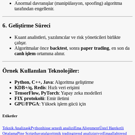
Anormal davranışlar (manipülasyon, spoofing) algoritma
tarafından engellenir.
6.
Geliştirme Süreci
Kuant analistleri, yazılımcılar ve risk yöneticileri birlikte
çalışır.
Algoritmalar önce
backtest
, sonra
paper trading
, en son da
canlı işlem
ortamına alınır.
Örnek Kullanılan Teknolojiler:
Python, C++, Java
: Algoritma geliştirme
KDB+/q, Redis
: Hızlı veri erişimi
TensorFlow, PyTorch
: Yapay zeka modelleri
FIX protokolü
: Emir iletimi
GPU/FPGA
: Yüksek işlem gücü için
Etiketler
Teknik Analiz
aşk
Python
hisse senedi analizi
Ema Alignment
Üstel Hareketli
Ortalama
Pine Script
hayat
algoritmik trading
trend analizi
pivot
Ema
allah
trend