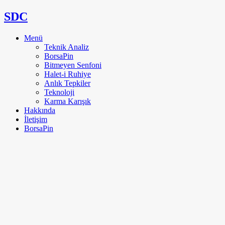
SDC
Menü
Teknik Analiz
BorsaPin
Bitmeyen Senfoni
Halet-i Ruhiye
Anlık Tepkiler
Teknoloji
Karma Karışık
Hakkında
İletişim
BorsaPin