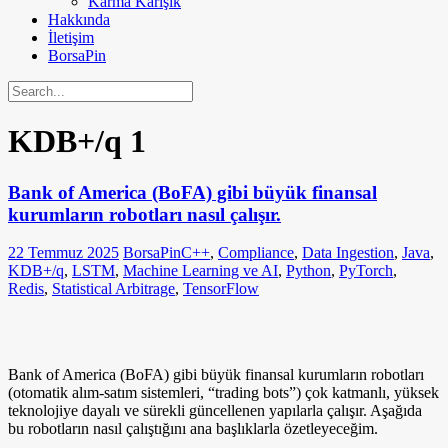
Karma Karışık
Hakkında
İletişim
BorsaPin
KDB+/q
1
Bank of America (BoFA) gibi büyük finansal
kurumların robotları nasıl çalışır.
22 Temmuz 2025
BorsaPin
C++
,
Compliance
,
Data Ingestion
,
Java
,
KDB+/q
,
LSTM
,
Machine Learning ve AI
,
Python
,
PyTorch
,
Redis
,
Statistical Arbitrage
,
TensorFlow
Bank of America (BoFA) gibi büyük finansal kurumların robotları
(otomatik alım-satım sistemleri, “trading bots”) çok katmanlı, yüksek
teknolojiye dayalı ve sürekli güncellenen yapılarla çalışır. Aşağıda
bu robotların nasıl çalıştığını ana başlıklarla özetleyeceğim.