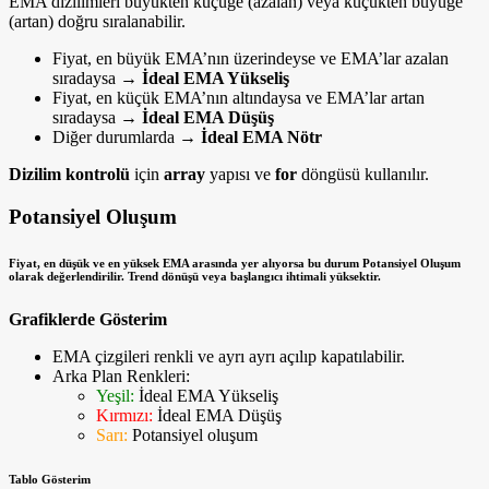
EMA dizilimleri büyükten küçüğe (azalan) veya küçükten büyüğe
(artan) doğru sıralanabilir.
Fiyat, en büyük EMA’nın üzerindeyse ve EMA’lar azalan
sıradaysa →
İdeal EMA Yükseliş
Fiyat, en küçük EMA’nın altındaysa ve EMA’lar artan
sıradaysa →
İdeal EMA Düşüş
Diğer durumlarda →
İdeal EMA Nötr
Dizilim kontrolü
için
array
yapısı ve
for
döngüsü kullanılır.
Potansiyel Oluşum
Fiyat, en düşük ve en yüksek EMA arasında yer alıyorsa bu durum
Potansiyel Oluşum
olarak değerlendirilir. Trend dönüşü veya başlangıcı ihtimali yüksektir.
Grafiklerde Gösterim
EMA çizgileri renkli ve ayrı ayrı açılıp kapatılabilir.
Arka Plan Renkleri:
Yeşil:
İdeal EMA Yükseliş
Kırmızı:
İdeal EMA Düşüş
Sarı:
Potansiyel oluşum
Tablo Gösterim