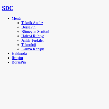
SDC
Menü
Teknik Analiz
BorsaPin
Bitmeyen Senfoni
Halet-i Ruhiye
Anlık Tepkiler
Teknoloji
Karma Karışık
Hakkında
İletişim
BorsaPin