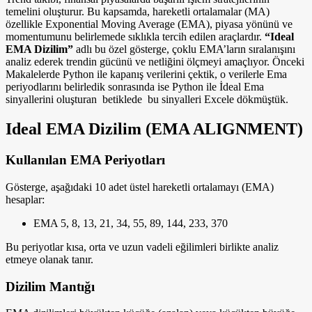
temelini oluşturur. Bu kapsamda, hareketli ortalamalar (MA)
özellikle Exponential Moving Average (EMA), piyasa yönünü ve
momentumunu belirlemede sıklıkla tercih edilen araçlardır.
“Ideal
EMA Dizilim”
adlı bu özel gösterge, çoklu EMA’ların sıralanışını
analiz ederek trendin gücünü ve netliğini ölçmeyi amaçlıyor. Önceki
Makalelerde Python ile kapanış verilerini çektik, o verilerle Ema
periyodlarını belirledik sonrasında ise Python ile İdeal Ema
sinyallerini oluşturan betiklede bu sinyalleri Excele dökmüştük.
Ideal EMA Dizilim (EMA ALIGNMENT)
Kullanılan EMA Periyotları
Gösterge, aşağıdaki 10 adet üstel hareketli ortalamayı (EMA)
hesaplar:
EMA 5, 8, 13, 21, 34, 55, 89, 144, 233, 370
Bu periyotlar kısa, orta ve uzun vadeli eğilimleri birlikte analiz
etmeye olanak tanır.
Dizilim Mantığı