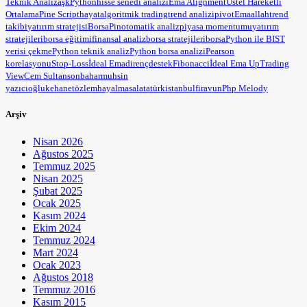
Teknik Analiz
aşk
Python
hisse senedi analizi
Ema Alignment
Üstel Hareketli
Ortalama
Pine Script
hayat
algoritmik trading
trend analizi
pivot
Ema
allah
trend
takibi
yatırım stratejisi
BorsaPin
otomatik analiz
piyasa momentumu
yatırım
stratejileri
borsa eğitimi
finansal analiz
borsa stratejileri
borsa
Python ile BIST
verisi çekme
Python teknik analiz
Python borsa analizi
Pearson
korelasyonu
Stop-Loss
İdeal Ema
direnç
destek
Fibonacci
İdeal Ema Up
Trading
View
Cem Sultan
sonbahar
muhsin
yazıcıoğlu
kehanet
özlem
hayal
masal
atatürk
istanbul
firavun
Php Melody
Arşiv
Nisan 2026
Ağustos 2025
Temmuz 2025
Nisan 2025
Şubat 2025
Ocak 2025
Kasım 2024
Ekim 2024
Temmuz 2024
Mart 2024
Ocak 2023
Ağustos 2018
Temmuz 2016
Kasım 2015