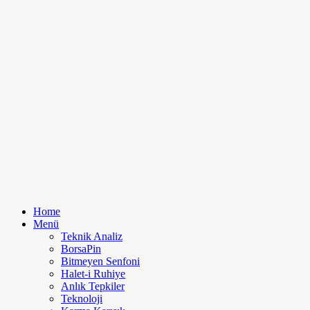
Home
Menü
Teknik Analiz
BorsaPin
Bitmeyen Senfoni
Halet-i Ruhiye
Anlık Tepkiler
Teknoloji