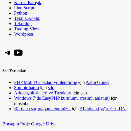
Karma Karışık
Pine Script
Python
Teknik Analiz
Teknoloji
Trading View
Wordpress
Telegram
YouTube
Son Yorumlar
PHP Mobil Cihazları yönlendirme
için
Azmi Güneş
Son bir hatıra
için
sdc
Arkadaşlık siteleri ve Tuzakları
için
can
Windows 7’de EasyPHP kurulumu (resimli anlatım)
için
mustafa
Bir daha sorgulayın kendinizi..
için
Abdullah Çağrı ELGÜN
Borsapin Proje Google Drive