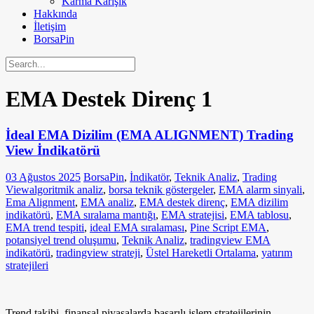
Karma Karışık
Hakkında
İletişim
BorsaPin
EMA Destek Direnç
1
İdeal EMA Dizilim (EMA ALIGNMENT) Trading
View İndikatörü
03 Ağustos 2025
BorsaPin
,
İndikatör
,
Teknik Analiz
,
Trading
View
algoritmik analiz
,
borsa teknik göstergeler
,
EMA alarm sinyali
,
Ema Alignment
,
EMA analiz
,
EMA destek direnç
,
EMA dizilim
indikatörü
,
EMA sıralama mantığı
,
EMA stratejisi
,
EMA tablosu
,
EMA trend tespiti
,
ideal EMA sıralaması
,
Pine Script EMA
,
potansiyel trend oluşumu
,
Teknik Analiz
,
tradingview EMA
indikatörü
,
tradingview strateji
,
Üstel Hareketli Ortalama
,
yatırım
stratejileri
Trend takibi, finansal piyasalarda başarılı işlem stratejilerinin