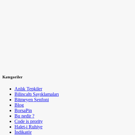
Kategoriler
Anlık Tepkiler
Bilinçaltı Sayıklamaları
Bitmeyen Senfoni
Blog
BorsaPin
Bu nedir ?
Code is prority
Halet-i Ruhiye
İndikatör