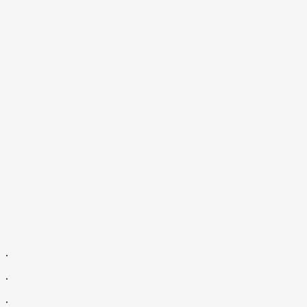
.
.
.