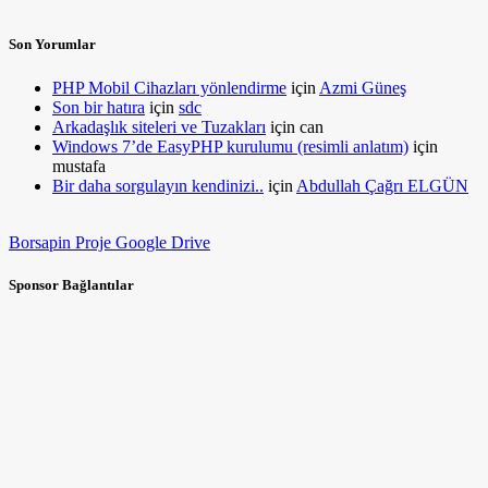
Son Yorumlar
PHP Mobil Cihazları yönlendirme
için
Azmi Güneş
Son bir hatıra
için
sdc
Arkadaşlık siteleri ve Tuzakları
için
can
Windows 7’de EasyPHP kurulumu (resimli anlatım)
için
mustafa
Bir daha sorgulayın kendinizi..
için
Abdullah Çağrı ELGÜN
Borsapin Proje Google Drive
Sponsor Bağlantılar