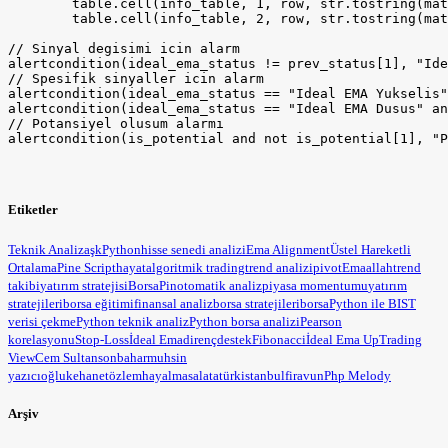
Etiketler
Teknik Analiz
aşk
Python
hisse senedi analizi
Ema Alignment
Üstel Hareketli
Ortalama
Pine Script
hayat
algoritmik trading
trend analizi
pivot
Ema
allah
trend
takibi
yatırım stratejisi
BorsaPin
otomatik analiz
piyasa momentumu
yatırım
stratejileri
borsa eğitimi
finansal analiz
borsa stratejileri
borsa
Python ile BIST
verisi çekme
Python teknik analiz
Python borsa analizi
Pearson
korelasyonu
Stop-Loss
İdeal Ema
direnç
destek
Fibonacci
İdeal Ema Up
Trading
View
Cem Sultan
sonbahar
muhsin
yazıcıoğlu
kehanet
özlem
hayal
masal
atatürk
istanbul
firavun
Php Melody
Arşiv