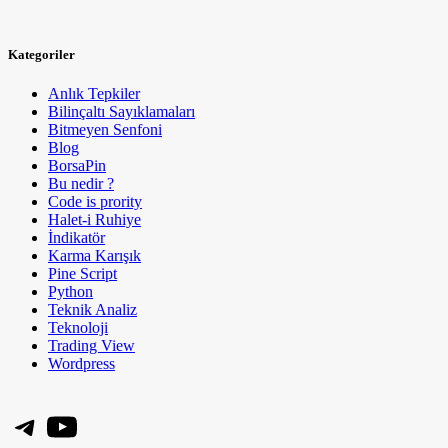
Kategoriler
Anlık Tepkiler
Bilinçaltı Sayıklamaları
Bitmeyen Senfoni
Blog
BorsaPin
Bu nedir ?
Code is prority
Halet-i Ruhiye
İndikatör
Karma Karışık
Pine Script
Python
Teknik Analiz
Teknoloji
Trading View
Wordpress
Telegram
YouTube