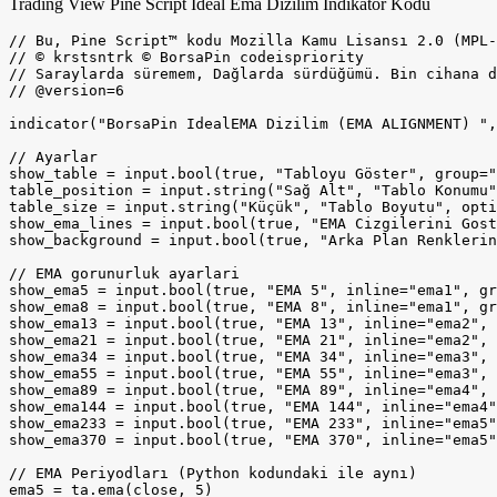
Trading View Pine Script İdeal Ema Dizilim İndikatör Kodu
// Bu, Pine Script™ kodu Mozilla Kamu Lisansı 2.0 (MPL-2.0) altında lisanslandı
// © krstsntrk © BorsaPin codeispriority
// Saraylarda süremem, Dağlarda sürdüğümü. Bin cihana değişmem Şu öksüz Türk'lüğümü... Atsız
// @version=6

indicator("BorsaPin IdealEMA Dizilim (EMA ALIGNMENT) ", shorttitle="BorsaPin IdealEMA Dizilim (EMA ALIGNMENT)", overlay=true)

// Ayarlar
show_table = input.bool(true, "Tabloyu Göster", group="Görünüm")
table_position = input.string("Sağ Alt", "Tablo Konumu", options=["Sol Üst", "Orta Üst", "Sağ Üst", "Sol Orta", "Tam Orta", "Sağ Orta", "Sol Alt", "Orta Alt", "Sağ Alt"], group="Görünüm")
table_size = input.string("Küçük", "Tablo Boyutu", options=["Çok Küçük", "Küçük", "Normal", "Büyük"], group="Görünüm")
show_ema_lines = input.bool(true, "EMA Cizgilerini Goster", group="EMA Ayarlari")
show_background = input.bool(true, "Arka Plan Renklerini Goster", group="EMA Ayarlari")

// EMA gorunurluk ayarlari
show_ema5 = input.bool(true, "EMA 5", inline="ema1", group="EMA Cizgileri")
show_ema8 = input.bool(true, "EMA 8", inline="ema1", group="EMA Cizgileri")
show_ema13 = input.bool(true, "EMA 13", inline="ema2", group="EMA Cizgileri")
show_ema21 = input.bool(true, "EMA 21", inline="ema2", group="EMA Cizgileri")
show_ema34 = input.bool(true, "EMA 34", inline="ema3", group="EMA Cizgileri")
show_ema55 = input.bool(true, "EMA 55", inline="ema3", group="EMA Cizgileri")
show_ema89 = input.bool(true, "EMA 89", inline="ema4", group="EMA Cizgileri")
show_ema144 = input.bool(true, "EMA 144", inline="ema4", group="EMA Cizgileri")
show_ema233 = input.bool(true, "EMA 233", inline="ema5", group="EMA Cizgileri")
show_ema370 = input.bool(true, "EMA 370", inline="ema5", group="EMA Cizgileri")

// EMA Periyodları (Python kodundaki ile aynı)
ema5 = ta.ema(close, 5)
ema8 = ta.ema(close, 8)
ema13 = ta.ema(close, 13)
ema21 = ta.ema(close, 21)
ema34 = ta.ema(close, 34)
ema55 = ta.ema(close, 55)
ema89 = ta.ema(close, 89)
ema144 = ta.ema(close, 144)
ema233 = ta.ema(close, 233)
ema370 = ta.ema(close, 370)

// EMA'ları dizi olarak tanımlama
ema_values = array.new<float>()
array.push(ema_values, ema5)
array.push(ema_values, ema8)
array.push(ema_values, ema13)
array.push(ema_values, ema21)
array.push(ema_values, ema34)
array.push(ema_values, ema55)
array.push(ema_values, ema89)
array.push(ema_values, ema144)
array.push(ema_values, ema233)
array.push(ema_values, ema370)

ema_periods = array.new<int>()
array.push(ema_periods, 5)
array.push(ema_periods, 8)
array.push(ema_periods, 13)
array.push(ema_periods, 21)
array.push(ema_periods, 34)
array.push(ema_periods, 55)
array.push(ema_periods, 89)
array.push(ema_periods, 144)
array.push(ema_periods, 233)
array.push(ema_periods, 370)

// İdeal Ema Dizilim hesaplama

// Dizilimin sirali olup olmadigini kontrol etme fonksiyonu
is_descending_order(ema_array) =>
    size = array.size(ema_array)
    is_desc = true
    for i = 0 to size - 2
        if array.get(ema_array, i) < array.get(ema_array, i + 1)
            is_desc := false
            break
    is_desc

is_ascending_order(ema_array) =>
    size = array.size(ema_array)
    is_asc = true
    for i = 0 to size - 2
        if array.get(ema_array, i) > array.get(ema_array, i + 1)
            is_asc := false
            break
    is_asc

// Maximum ve minimum EMA değerlerini bulma
max_ema = math.max(ema5, math.max(ema8, math.max(ema13, math.max(ema21, math.max(ema34, math.max(ema55, math.max(ema89, math.max(ema144, math.max(ema233, ema370)))))))))
min_ema = math.min(ema5, math.min(ema8, math.min(ema13, math.min(ema21, math.min(ema34, math.min(ema55, math.min(ema89, math.min(ema144, math.min(ema233, ema370)))))))))

// Ideal EMA dizilim kontrolu (Python kodumuzdaki mantik)
ideal_ema_status = ""
if close > max_ema and is_descending_order(ema_values)
    ideal_ema_status := "Ideal EMA Yukselis"
else if close < min_ema and is_ascending_order(ema_values)
    ideal_ema_status := "Ideal EMA Dusus"
else
    ideal_ema_status := "Ideal EMA Notr"

// Potansiyel olusum kontrolu
is_potential = close > min_ema and close < max_ema

// Sinyal degisimi tespiti
var string prev_status = ""
var int signal_bar = 0
var string signal_date = ""

if ideal_ema_status != prev_status
    prev_status := ideal_ema_status
    signal_bar := bar_index
    signal_date := str.tostring(year) + "-" + str.tostring(month, "00") + "-" + str.tostring(dayofmonth, "00")

// Görseller

// EMA cizgileri - sadece secilenleri goster
plot(show_ema_lines and show_ema5 ? ema5 : na, "EMA 5", color=color.new(color.red, 0), linewidth=1)
plot(show_ema_lines and show_ema8 ? ema8 : na, "EMA 8", color=color.new(color.orange, 0), linewidth=1)
plot(show_ema_lines and show_ema13 ? ema13 : na, "EMA 13", color=color.new(color.yellow, 0), linewidth=1)
plot(show_ema_lines and show_ema21 ? ema21 : na, "EMA 21", color=color.new(color.green, 0), linewidth=1)
plot(show_ema_lines and show_ema34 ? ema34 : na, "EMA 34", color=color.new(color.blue, 0), linewidth=1)
plot(show_ema_lines and show_ema55 ? ema55 : na, "EMA 55", color=color.new(color.purple, 0), linewidth=1)
plot(show_ema_lines and show_ema89 ? ema89 : na, "EMA 89", color=color.new(color.gray, 0), linewidth=1)
plot(show_ema_lines and show_ema144 ? ema144 : na, "EMA 144", color=color.new(color.maroon, 0), linewidth=1)
plot(show_ema_lines and show_ema233 ? ema233 : na, "EMA 233", color=color.new(color.navy, 0), linewidth=1)
plot(show_ema_lines and show_ema370 ? ema370 : na, "EMA 370", color=color.new(color.black, 0), linewidth=2)

// Sinyal noktalarini isaretleme - sadece secildiginde goster
signal_color = show_background ? (ideal_ema_status == "Ideal EMA Yukselis" ? color.new(color.green, 90) : ideal_ema_status == "Ideal EMA Dusus" ? color.new(color.red, 90) :  is_potential ? color.new(color.yellow, 95) : na) : na

bgcolor(signal_color)

// Tablo
if show_table and barstate.islast
    // Tablo pozisyonunu dinamik olarak ayarlama
    table_pos = table_position == "Sol Üst" ? position.top_left : table_position == "Orta Üst" ? position.top_center : table_position == "Sağ Üst" ? position.top_right :  table_position == "Sol Orta" ? position.middle_left : table_position == "Tam Orta" ? position.middle_center : table_position == "Sağ Orta" ? position.middle_right :  table_position == "Sol Alt" ? position.bottom_left : table_position == "Orta Alt" ? position.bottom_center : position.bottom_right


    t_size = table_size == "Çok Küçük" ? size.tiny :  table_size == "Küçük" ? size.small : table_size == "Büyük" ? size.large :  size.normal
    
    // Ana tablo olusturma
    info_table = table.new(table_pos, 3, 15, bgcolor=color.new(color.white, 0), border_width=2, border_color=color.new(color.gray, 0))
    
    // Baslik satiri
    table.cell(info_table, 0, 0, "EMA DIZILIM ANALIZI", text_color=color.white, bgcolor=color.new(color.blue, 0), text_size=t_size)
    table.merge_cells(info_table, 0, 0, 2, 0)
    
    // Mevcut durum
    status_color = ideal_ema_status == "Ideal EMA Y