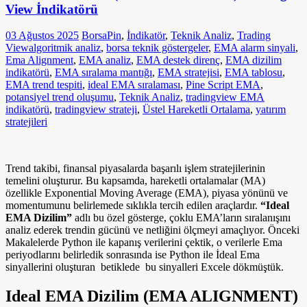
View İndikatörü
03 Ağustos 2025
BorsaPin
,
İndikatör
,
Teknik Analiz
,
Trading
View
algoritmik analiz
,
borsa teknik göstergeler
,
EMA alarm sinyali
,
Ema Alignment
,
EMA analiz
,
EMA destek direnç
,
EMA dizilim
indikatörü
,
EMA sıralama mantığı
,
EMA stratejisi
,
EMA tablosu
,
EMA trend tespiti
,
ideal EMA sıralaması
,
Pine Script EMA
,
potansiyel trend oluşumu
,
Teknik Analiz
,
tradingview EMA
indikatörü
,
tradingview strateji
,
Üstel Hareketli Ortalama
,
yatırım
stratejileri
Trend takibi, finansal piyasalarda başarılı işlem stratejilerinin
temelini oluşturur. Bu kapsamda, hareketli ortalamalar (MA)
özellikle Exponential Moving Average (EMA), piyasa yönünü ve
momentumunu belirlemede sıklıkla tercih edilen araçlardır.
“Ideal
EMA Dizilim”
adlı bu özel gösterge, çoklu EMA’ların sıralanışını
analiz ederek trendin gücünü ve netliğini ölçmeyi amaçlıyor. Önceki
Makalelerde Python ile kapanış verilerini çektik, o verilerle Ema
periyodlarını belirledik sonrasında ise Python ile İdeal Ema
sinyallerini oluşturan betiklede bu sinyalleri Excele dökmüştük.
Ideal EMA Dizilim (EMA ALIGNMENT)