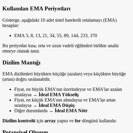
Kullanılan EMA Periyotları
Gösterge, aşağıdaki 10 adet üstel hareketli ortalamayı (EMA)
hesaplar:
EMA 5, 8, 13, 21, 34, 55, 89, 144, 233, 370
Bu periyotlar kısa, orta ve uzun vadeli eğilimleri birlikte analiz
etmeye olanak tanır.
Dizilim Mantığı
EMA dizilimleri büyükten küçüğe (azalan) veya küçükten büyüğe
(artan) doğru sıralanabilir.
Fiyat, en büyük EMA’nın üzerindeyse ve EMA’lar azalan
sıradaysa →
İdeal EMA Yükseliş
Fiyat, en küçük EMA’nın altındaysa ve EMA’lar artan
sıradaysa →
İdeal EMA Düşüş
Diğer durumlarda →
İdeal EMA Nötr
Dizilim kontrolü
için
array
yapısı ve
for
döngüsü kullanılır.
Potansiyel Oluşum