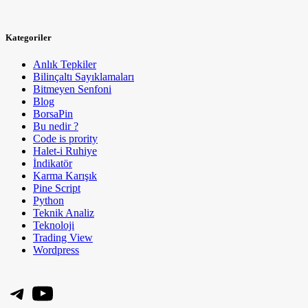
Kategoriler
Anlık Tepkiler
Bilinçaltı Sayıklamaları
Bitmeyen Senfoni
Blog
BorsaPin
Bu nedir ?
Code is prority
Halet-i Ruhiye
İndikatör
Karma Karışık
Pine Script
Python
Teknik Analiz
Teknoloji
Trading View
Wordpress
Telegram
YouTube