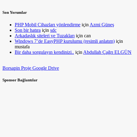
Son Yorumlar
PHP Mobil Cihazları yönlendirme
için
Azmi Güneş
Son bir hatıra
için
sdc
Arkadaşlık siteleri ve Tuzakları
için
can
Windows 7’de EasyPHP kurulumu (resimli anlatım)
için
mustafa
Bir daha sorgulayın kendinizi..
için
Abdullah Çağrı ELGÜN
Borsapin Proje Google Drive
Sponsor Bağlantılar