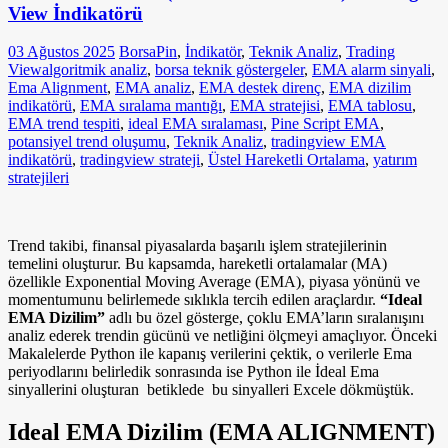
View İndikatörü
03 Ağustos 2025
BorsaPin
,
İndikatör
,
Teknik Analiz
,
Trading
View
algoritmik analiz
,
borsa teknik göstergeler
,
EMA alarm sinyali
,
Ema Alignment
,
EMA analiz
,
EMA destek direnç
,
EMA dizilim
indikatörü
,
EMA sıralama mantığı
,
EMA stratejisi
,
EMA tablosu
,
EMA trend tespiti
,
ideal EMA sıralaması
,
Pine Script EMA
,
potansiyel trend oluşumu
,
Teknik Analiz
,
tradingview EMA
indikatörü
,
tradingview strateji
,
Üstel Hareketli Ortalama
,
yatırım
stratejileri
Trend takibi, finansal piyasalarda başarılı işlem stratejilerinin
temelini oluşturur. Bu kapsamda, hareketli ortalamalar (MA)
özellikle Exponential Moving Average (EMA), piyasa yönünü ve
momentumunu belirlemede sıklıkla tercih edilen araçlardır.
“Ideal
EMA Dizilim”
adlı bu özel gösterge, çoklu EMA’ların sıralanışını
analiz ederek trendin gücünü ve netliğini ölçmeyi amaçlıyor. Önceki
Makalelerde Python ile kapanış verilerini çektik, o verilerle Ema
periyodlarını belirledik sonrasında ise Python ile İdeal Ema
sinyallerini oluşturan betiklede bu sinyalleri Excele dökmüştük.
Ideal EMA Dizilim (EMA ALIGNMENT)