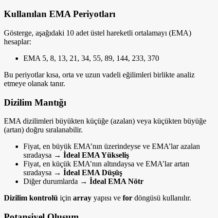
Kullanılan EMA Periyotları
Gösterge, aşağıdaki 10 adet üstel hareketli ortalamayı (EMA)
hesaplar:
EMA 5, 8, 13, 21, 34, 55, 89, 144, 233, 370
Bu periyotlar kısa, orta ve uzun vadeli eğilimleri birlikte analiz
etmeye olanak tanır.
Dizilim Mantığı
EMA dizilimleri büyükten küçüğe (azalan) veya küçükten büyüğe
(artan) doğru sıralanabilir.
Fiyat, en büyük EMA’nın üzerindeyse ve EMA’lar azalan
sıradaysa →
İdeal EMA Yükseliş
Fiyat, en küçük EMA’nın altındaysa ve EMA’lar artan
sıradaysa →
İdeal EMA Düşüş
Diğer durumlarda →
İdeal EMA Nötr
Dizilim kontrolü
için
array
yapısı ve
for
döngüsü kullanılır.
Potansiyel Oluşum