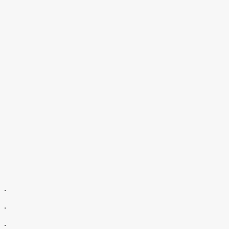
.
.
.