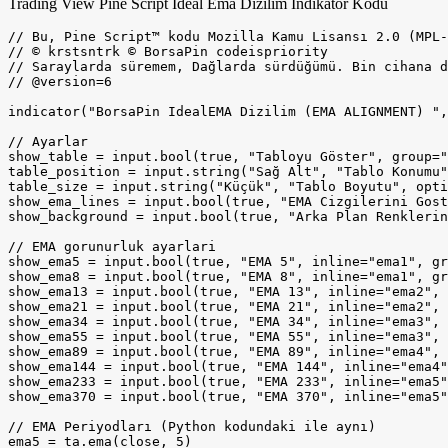
Trading View Pine Script İdeal Ema Dizilim İndikatör Kodu
// Bu, Pine Script™ kodu Mozilla Kamu Lisansı 2.0 (MPL-2.0) altında lisanslandı
// © krstsntrk © BorsaPin codeispriority
// Saraylarda süremem, Dağlarda sürdüğümü. Bin cihana değişmem Şu öksüz Türk'lüğümü... Atsız
// @version=6

indicator("BorsaPin IdealEMA Dizilim (EMA ALIGNMENT) ", shorttitle="BorsaPin IdealEMA Dizilim (EMA ALIGNMENT)", overlay=true)

// Ayarlar
show_table = input.bool(true, "Tabloyu Göster", group="Görünüm")
table_position = input.string("Sağ Alt", "Tablo Konumu", options=["Sol Üst", "Orta Üst", "Sağ Üst", "Sol Orta", "Tam Orta", "Sağ Orta", "Sol Alt", "Orta Alt", "Sağ Alt"], group="Görünüm")
table_size = input.string("Küçük", "Tablo Boyutu", options=["Çok Küçük", "Küçük", "Normal", "Büyük"], group="Görünüm")
show_ema_lines = input.bool(true, "EMA Cizgilerini Goster", group="EMA Ayarlari")
show_background = input.bool(true, "Arka Plan Renklerini Goster", group="EMA Ayarlari")

// EMA gorunurluk ayarlari
show_ema5 = input.bool(true, "EMA 5", inline="ema1", group="EMA Cizgileri")
show_ema8 = input.bool(true, "EMA 8", inline="ema1", group="EMA Cizgileri")
show_ema13 = input.bool(true, "EMA 13", inline="ema2", group="EMA Cizgileri")
show_ema21 = input.bool(true, "EMA 21", inline="ema2", group="EMA Cizgileri")
show_ema34 = input.bool(true, "EMA 34", inline="ema3", group="EMA Cizgileri")
show_ema55 = input.bool(true, "EMA 55", inline="ema3", group="EMA Cizgileri")
show_ema89 = input.bool(true, "EMA 89", inline="ema4", group="EMA Cizgileri")
show_ema144 = input.bool(true, "EMA 144", inline="ema4", group="EMA Cizgileri")
show_ema233 = input.bool(true, "EMA 233", inline="ema5", group="EMA Cizgileri")
show_ema370 = input.bool(true, "EMA 370", inline="ema5", group="EMA Cizgileri")

// EMA Periyodları (Python kodundaki ile aynı)
ema5 = ta.ema(close, 5)
ema8 = ta.ema(close, 8)
ema13 = ta.ema(close, 13)
ema21 = ta.ema(close, 21)
ema34 = ta.ema(close, 34)
ema55 = ta.ema(close, 55)
ema89 = ta.ema(close, 89)
ema144 = ta.ema(close, 144)
ema233 = ta.ema(close, 233)
ema370 = ta.ema(close, 370)

// EMA'ları dizi olarak tanımlama
ema_values = array.new<float>()
array.push(ema_values, ema5)
array.push(ema_values, ema8)
array.push(ema_values, ema13)
array.push(ema_values, ema21)
array.push(ema_values, ema34)
array.push(ema_values, ema55)
array.push(ema_values, ema89)
array.push(ema_values, ema144)
array.push(ema_values, ema233)
array.push(ema_values, ema370)

ema_periods = array.new<int>()
array.push(ema_periods, 5)
array.push(ema_periods, 8)
array.push(ema_periods, 13)
array.push(ema_periods, 21)
array.push(ema_periods, 34)
array.push(ema_periods, 55)
array.push(ema_periods, 89)
array.push(ema_periods, 144)
array.push(ema_periods, 233)
array.push(ema_periods, 370)

// İdeal Ema Dizilim hesaplama

// Dizilimin sirali olup olmadigini kontrol etme fonksiyonu
is_descending_order(ema_array) =>
    size = array.size(ema_array)
    is_desc = true
    for i = 0 to size - 2
        if array.get(ema_array, i) < array.get(ema_array, i + 1)
            is_desc := false
            break
    is_desc

is_ascending_order(ema_array) =>
    size = array.size(ema_array)
    is_asc = true
    for i = 0 to size - 2
        if array.get(ema_array, i) > array.get(ema_array, i + 1)
            is_asc := false
            break
    is_asc

// Maximum ve minimum EMA değerlerini bulma
max_ema = math.max(ema5, math.max(ema8, math.max(ema13, math.max(ema21, math.max(ema34, math.max(ema55, math.max(ema89, math.max(ema144, math.max(ema233, ema370)))))))))
min_ema = math.min(ema5, math.min(ema8, math.min(ema13, math.min(ema21, math.min(ema34, math.min(ema55, math.min(ema89, math.min(ema144, math.min(ema233, ema370)))))))))

// Ideal EMA dizilim kontrolu (Python kodumuzdaki mantik)
ideal_ema_status = ""
if close > max_ema and is_descending_order(ema_values)
    ideal_ema_status := "Ideal EMA Yukselis"
else if close < min_ema and is_ascending_order(ema_values)
    ideal_ema_status := "Ideal EMA Dusus"
else
    ideal_ema_status := "Ideal EMA Notr"

// Potansiyel olusum kontrolu
is_potential = close > min_ema and close < max_ema

// Sinyal degisimi tespiti
var string prev_status = ""
var int signal_bar = 0
var string signal_date = ""

if ideal_ema_status != prev_status
    prev_status := ideal_ema_status
    signal_bar := bar_index
    signal_date := str.tostring(year) + "-" + str.tostring(month, "00") + "-" + str.tostring(dayofmonth, "00")

// Görseller

// EMA cizgileri - sadece secilenleri goster
plot(show_ema_lines and show_ema5 ? ema5 : na, "EMA 5", color=color.new(color.red, 0), linewidth=1)
plot(show_ema_lines and show_ema8 ? ema8 : na, "EMA 8", color=color.new(color.orange, 0), linewidth=1)
plot(show_ema_lines and show_ema13 ? ema13 : na, "EMA 13", color=color.new(color.yellow, 0), linewidth=1)
plot(show_ema_lines and show_ema21 ? ema21 : na, "EMA 21", color=color.new(color.green, 0), linewidth=1)
plot(show_ema_lines and show_ema34 ? ema34 : na, "EMA 34", color=color.new(color.blue, 0), linewidth=1)
plot(show_ema_lines and show_ema55 ? ema55 : na, "EMA 55", color=color.new(color.purple, 0), linewidth=1)
plot(show_ema_lines and show_ema89 ? ema89 : na, "EMA 89", color=color.new(color.gray, 0), linewidth=1)
plot(show_ema_lines and show_ema144 ? ema144 : na, "EMA 144", color=color.new(color.maroon, 0), linewidth=1)
plot(show_ema_lines and show_ema233 ? ema233 : na, "EMA 233", color=color.new(color.navy, 0), linewidth=1)
plot(show_ema_lines and show_ema370 ? ema370 : na, "EMA 370", color=color.new(color.black, 0), linewidth=2)

// Sinyal noktalarini isaretleme - sadece secildiginde goster
signal_color = show_background ? (ideal_ema_status == "Ideal EMA Yukselis" ? color.new(color.green, 90) : ideal_ema_status == "Ideal EMA Dusus" ? color.new(color.red, 90) :  is_potential ? color.new(color.yellow, 95) : na) : na

bgcolor(signal_color)

// Tablo
if show_table and barstate.islast
    // Tablo pozisyonunu dinamik olarak ayarlama
    table_pos = table_position == "Sol Üst" ? position.top_left : table_position == "Orta Üst" ? position.top_center : table_position == "Sağ Üst" ? position.top_right :  table_position == "Sol Orta" ? position.middle_left : table_position == "Tam Orta" ? position.middle_center : table_position == "Sağ Orta" ? position.middle_right :  table_position == "Sol Alt" ? position.bottom_left : table_position == "Orta Alt" ? position.bottom_center : position.bottom_right


    t_size = table_size == "Çok Küçük" ? size.tiny :  table_size == "Küçük" ? size.small : table_size == "Büyük" ? size.large :  size.normal
    
    // Ana tablo olusturma
    info_table = table.new(table_pos, 3, 15, bgcolor=color.new(color.white, 0), border_width=2, border_color=color.new(color.gray, 0))
    
    // Baslik satiri
    table.cell(info_table, 0, 0, "EMA DIZILIM ANALIZI", text_color=color.white, bgcolor=color.new(color.blue, 0), text_size=t_size)
    table.merge_cells(info_table, 0, 0, 2, 0)
    
    // Mevcut durum
    status_color = ideal_ema_status == "Ideal EMA Y