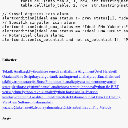
Etiketler
Teknik Analiz
aşk
Python
hisse senedi analizi
Ema Alignment
Üstel Hareketli
Ortalama
Pine Script
hayat
algoritmik trading
trend analizi
pivot
Ema
allah
trend
takibi
yatırım stratejisi
BorsaPin
otomatik analiz
piyasa momentumu
yatırım
stratejileri
borsa eğitimi
finansal analiz
borsa stratejileri
borsa
Python ile BIST
verisi çekme
Python teknik analiz
Python borsa analizi
Pearson
korelasyonu
Stop-Loss
İdeal Ema
direnç
destek
Fibonacci
İdeal Ema Up
Trading
View
Cem Sultan
sonbahar
muhsin
yazıcıoğlu
kehanet
özlem
hayal
masal
atatürk
istanbul
firavun
Php Melody
Arşiv