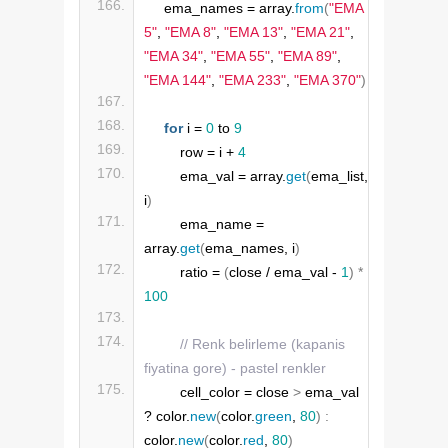
    ema_names = array.
from
(
"EMA 
5"
, 
"EMA 8"
, 
"EMA 13"
, 
"EMA 21"
, 
"EMA 34"
, 
"EMA 55"
, 
"EMA 89"
, 
"EMA 144"
, 
"EMA 233"
, 
"EMA 370"
)
for
 i = 
0
 to 
9
        row = i + 
4
        ema_val = array.
get
(
ema_list, 
i
)
        ema_name = 
array.
get
(
ema_names, i
)
        ratio = 
(
close / ema_val - 
1
)
*
100
// Renk belirleme (kapanis 
fiyatina gore) - pastel renkler
        cell_color = close 
>
 ema_val 
? color.
new
(
color.
green
, 
80
)
:
color.
new
(
color.
red
, 
80
)