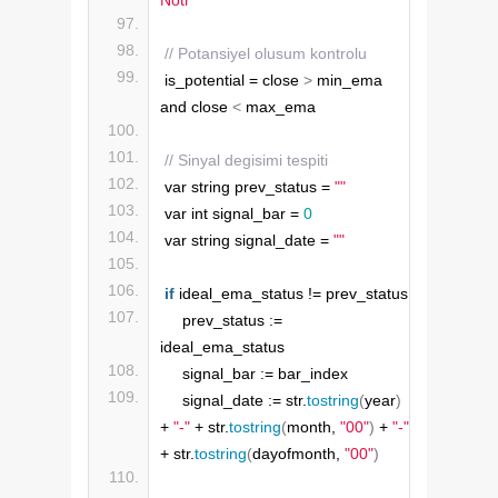
// Potansiyel olusum kontrolu
is_potential = close 
>
 min_ema 
and close 
<
 max_ema
// Sinyal degisimi tespiti
var string prev_status = 
""
var int signal_bar = 
0
var string signal_date = 
""
if
 ideal_ema_status != prev_status
    prev_status := 
ideal_ema_status
    signal_bar := bar_index
    signal_date := str.
tostring
(
year
)
+ 
"-"
 + str.
tostring
(
month, 
"00"
)
 + 
"-"
+ str.
tostring
(
dayofmonth, 
"00"
)