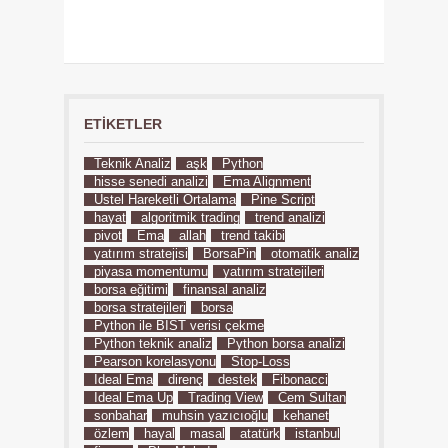
ETIKETLER
Teknik Analiz
aşk
Python
hisse senedi analizi
Ema Alignment
Üstel Hareketli Ortalama
Pine Script
hayat
algoritmik trading
trend analizi
pivot
Ema
allah
trend takibi
yatırım stratejisi
BorsaPin
otomatik analiz
piyasa momentumu
yatırım stratejileri
borsa eğitimi
finansal analiz
borsa stratejileri
borsa
Python ile BIST verisi çekme
Python teknik analiz
Python borsa analizi
Pearson korelasyonu
Stop-Loss
İdeal Ema
direnç
destek
Fibonacci
İdeal Ema Up
Trading View
Cem Sultan
sonbahar
muhsin yazıcıoğlu
kehanet
özlem
hayal
masal
atatürk
istanbul