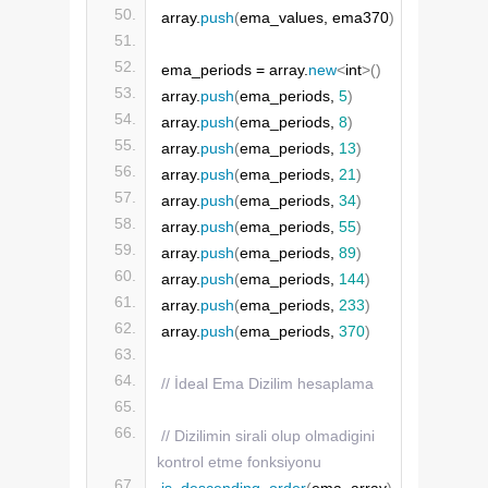
array.
push
(
ema_values, ema370
)
ema_periods = array.
new
<
int
>()
array.
push
(
ema_periods, 
5
)
array.
push
(
ema_periods, 
8
)
array.
push
(
ema_periods, 
13
)
array.
push
(
ema_periods, 
21
)
array.
push
(
ema_periods, 
34
)
array.
push
(
ema_periods, 
55
)
array.
push
(
ema_periods, 
89
)
array.
push
(
ema_periods, 
144
)
array.
push
(
ema_periods, 
233
)
array.
push
(
ema_periods, 
370
)
// İdeal Ema Dizilim hesaplama
// Dizilimin sirali olup olmadigini 
kontrol etme fonksiyonu
is_descending_order
(
ema_array
)