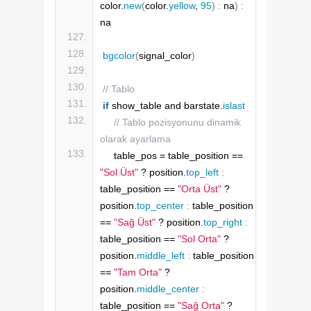
color.
new
(
color.
yellow
, 
95
)
:
 na
)
:
na
bgcolor
(
signal_color
)
// Tablo
if
 show_table and barstate.
islast
// Tablo pozisyonunu dinamik 
olarak ayarlama
    table_pos = table_position == 
"Sol Üst"
 ? position.
top_left
:
table_position == 
"Orta Üst"
 ? 
position.
top_center
:
 table_position 
== 
"Sağ Üst"
 ? position.
top_right
:
table_position == 
"Sol Orta"
 ? 
position.
middle_left
:
 table_position 
== 
"Tam Orta"
 ? 
position.
middle_center
:
table_position == 
"Sağ Orta"
 ? 