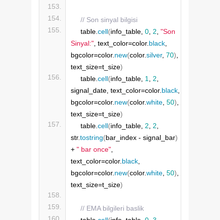
// Son sinyal bilgisi
    table.
cell
(
info_table, 
0
, 
2
, 
"Son 
Sinyal:"
, text_color=color.
black
, 
bgcolor=color.
new
(
color.
silver
, 
70
)
, 
text_size=t_size
)
    table.
cell
(
info_table, 
1
, 
2
, 
signal_date, text_color=color.
black
, 
bgcolor=color.
new
(
color.
white
, 
50
)
, 
text_size=t_size
)
    table.
cell
(
info_table, 
2
, 
2
, 
str.
tostring
(
bar_index - signal_bar
)
+ 
" bar once"
, 
text_color=color.
black
, 
bgcolor=color.
new
(
color.
white
, 
50
)
, 
text_size=t_size
)
// EMA bilgileri baslik
    table.
cell
(
info_table, 
0
, 
3
, 