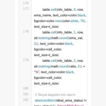
        table.
cell
(
info_table, 
0
, row, 
ema_name, text_color=color.
black
, 
bgcolor=color.
new
(
color.
white
, 
70
)
, 
text_size=t_size
)
        table.
cell
(
info_table, 
1
, row, 
str.
tostring
(
math.
round
(
ema_val, 
2
))
, text_color=color.
black
, 
bgcolor=cell_color, 
text_size=t_size
)
        table.
cell
(
info_table, 
2
, row, 
str.
tostring
(
math.
round
(
ratio, 
2
))
 + 
"%"
, text_color=color.
black
, 
bgcolor=cell_color, 
text_size=t_size
)
// Sinyal degisimi icin alarm
alertcondition
(
ideal_ema_status != 
prev_status
[
1
]
, 
"Ideal EMA Sinyal 