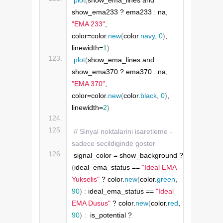
show_ema233 ? ema233 
:
 na, 
"EMA 233"
, 
color=color.
new
(
color.
navy
, 
0
)
, 
linewidth=
1
)
plot
(
show_ema_lines and 
show_ema370 ? ema370 
:
 na, 
"EMA 370"
, 
color=color.
new
(
color.
black
, 
0
)
, 
linewidth=
2
)
// Sinyal noktalarini isaretleme - 
sadece secildiginde goster
signal_color = show_background ? 
(
ideal_ema_status == 
"Ideal EMA 
Yukselis"
 ? color.
new
(
color.
green
, 
90
)
:
 ideal_ema_status == 
"Ideal 
EMA Dusus"
 ? color.
new
(
color.
red
, 
90
)
:
  is_potential ? 