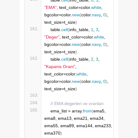
"EMA"
, text_color=color.
white
, 
bgcolor=color.
new
(
color.
navy
, 
0
)
, 
text_size=t_size
)
    table.
cell
(
info_table, 
1
, 
3
, 
"Deger"
, text_color=color.
white
, 
bgcolor=color.
new
(
color.
navy
, 
0
)
, 
text_size=t_size
)
    table.
cell
(
info_table, 
2
, 
3
, 
"Kapanis Orani"
, 
text_color=color.
white
, 
bgcolor=color.
new
(
color.
navy
, 
0
)
, 
text_size=t_size
)
// EMA degerleri ve oranlari
    ema_list = array.
from
(
ema5, 
ema8, ema13, ema21, ema34, 
ema55, ema89, ema144, ema233, 
ema370
)