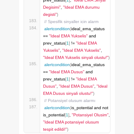
Degisimi"
, 
"Ideal EMA durumu 
degisti"
)
// Spesifik sinyaller icin alarm
alertcondition
(
ideal_ema_status 
== 
"Ideal EMA Yukselis"
 and 
prev_status
[
1
]
 != 
"Ideal EMA 
Yukselis"
, 
"Ideal EMA Yukselis"
, 
"Ideal EMA Yukselis sinyali olustu!"
)
alertcondition
(
ideal_ema_status 
== 
"Ideal EMA Dusus"
 and 
prev_status
[
1
]
 != 
"Ideal EMA 
Dusus"
, 
"Ideal EMA Dusus"
, 
"Ideal 
EMA Dusus sinyali olustu!"
)
// Potansiyel olusum alarmı
alertcondition
(
is_potential and not 
is_potential
[
1
]
, 
"Potansiyel Olusim"
, 
"Ideal EMA potansiyel olusum 
tespit edildi!"
)