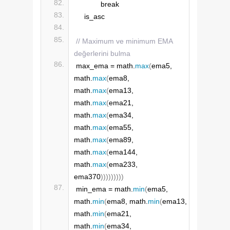
            break
    is_asc
// Maximum ve minimum EMA 
değerlerini bulma
max_ema = math.
max
(
ema5, 
math.
max
(
ema8, 
math.
max
(
ema13, 
math.
max
(
ema21, 
math.
max
(
ema34, 
math.
max
(
ema55, 
math.
max
(
ema89, 
math.
max
(
ema144, 
math.
max
(
ema233, 
ema370
)))))))))
min_ema = math.
min
(
ema5, 
math.
min
(
ema8, math.
min
(
ema13, 
math.
min
(
ema21, 
math.
min
(
ema34, 