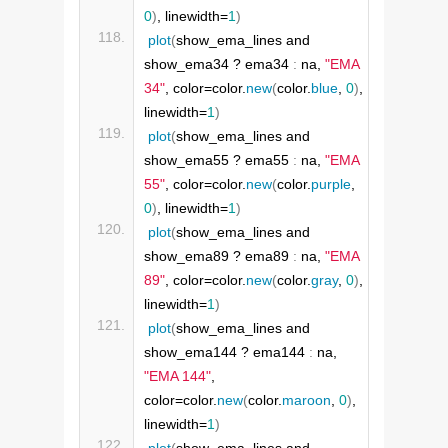
0
)
, linewidth=
1
)
plot
(
show_ema_lines and 
show_ema34 ? ema34 
:
 na, 
"EMA 
34"
, color=color.
new
(
color.
blue
, 
0
)
, 
linewidth=
1
)
plot
(
show_ema_lines and 
show_ema55 ? ema55 
:
 na, 
"EMA 
55"
, color=color.
new
(
color.
purple
, 
0
)
, linewidth=
1
)
plot
(
show_ema_lines and 
show_ema89 ? ema89 
:
 na, 
"EMA 
89"
, color=color.
new
(
color.
gray
, 
0
)
, 
linewidth=
1
)
plot
(
show_ema_lines and 
show_ema144 ? ema144 
:
 na, 
"EMA 144"
, 
color=color.
new
(
color.
maroon
, 
0
)
, 
linewidth=
1
)
plot
(
show_ema_lines and 