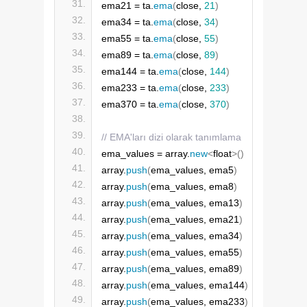
ema21 = ta.
ema
(
close, 
21
)
ema34 = ta.
ema
(
close, 
34
)
ema55 = ta.
ema
(
close, 
55
)
ema89 = ta.
ema
(
close, 
89
)
ema144 = ta.
ema
(
close, 
144
)
ema233 = ta.
ema
(
close, 
233
)
ema370 = ta.
ema
(
close, 
370
)
// EMA'ları dizi olarak tanımlama
ema_values = array.
new
<
float
>()
array.
push
(
ema_values, ema5
)
array.
push
(
ema_values, ema8
)
array.
push
(
ema_values, ema13
)
array.
push
(
ema_values, ema21
)
array.
push
(
ema_values, ema34
)
array.
push
(
ema_values, ema55
)
array.
push
(
ema_values, ema89
)
array.
push
(
ema_values, ema144
)
array.
push
(
ema_values, ema233
)