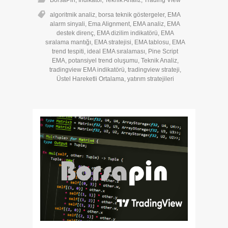
BorsaPin
,
İndikatör
,
Teknik Analiz
,
Trading View
algoritmik analiz
,
borsa teknik göstergeler
,
EMA
alarm sinyali
,
Ema Alignment
,
EMA analiz
,
EMA
destek direnç
,
EMA dizilim indikatörü
,
EMA
sıralama mantığı
,
EMA stratejisi
,
EMA tablosu
,
EMA
trend tespiti
,
ideal EMA sıralaması
,
Pine Script
EMA
,
potansiyel trend oluşumu
,
Teknik Analiz
,
tradingview EMA indikatörü
,
tradingview strateji
,
Üstel Hareketli Ortalama
,
yatırım stratejileri