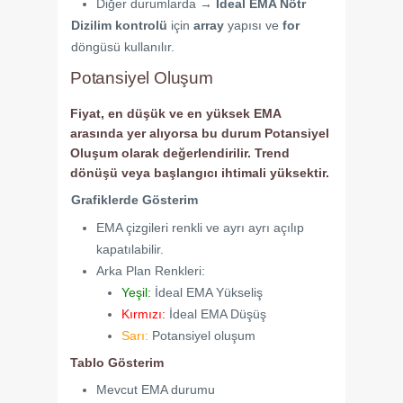
Diğer durumlarda →
İdeal EMA Nötr
Dizilim kontrolü
için
array
yapısı ve
for
döngüsü kullanılır.
Potansiyel Oluşum
Fiyat, en düşük ve en yüksek EMA
arasında yer alıyorsa bu durum
Potansiyel
Oluşum
olarak değerlendirilir. Trend
dönüşü veya başlangıcı ihtimali yüksektir.
Grafiklerde Gösterim
EMA çizgileri renkli ve ayrı ayrı açılıp
kapatılabilir.
Arka Plan Renkleri:
Yeşil:
İdeal EMA Yükseliş
Kırmızı:
İdeal EMA Düşüş
Sarı:
Potansiyel oluşum
Tablo Gösterim
Mevcut EMA durumu