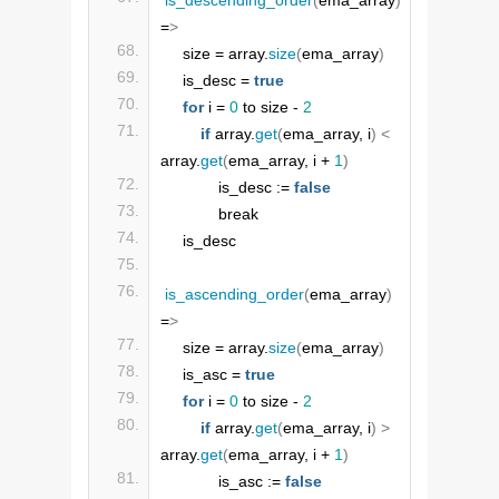
=
>
    size = array.
size
(
ema_array
)
    is_desc = 
true
for
 i = 
0
 to size - 
2
if
 array.
get
(
ema_array, i
)
<
array.
get
(
ema_array, i + 
1
)
            is_desc := 
false
            break
    is_desc
is_ascending_order
(
ema_array
)
=
>
    size = array.
size
(
ema_array
)
    is_asc = 
true
for
 i = 
0
 to size - 
2
if
 array.
get
(
ema_array, i
)
>
array.
get
(
ema_array, i + 
1
)
            is_asc := 
false