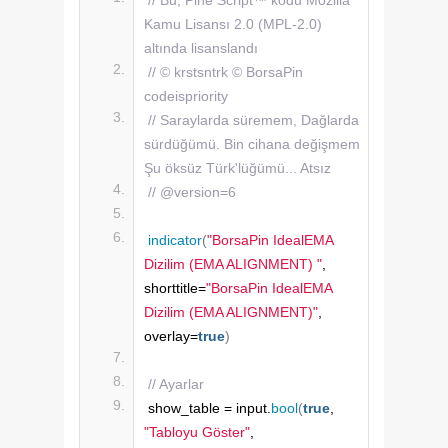
Kamu Lisansı 2.0 (MPL-2.0) 
altında lisanslandı
// © krstsntrk © BorsaPin 
codeispriority
// Saraylarda süremem, Dağlarda 
sürdüğümü. Bin cihana değişmem 
Şu öksüz Türk'lüğümü... Atsız
// @version=6
indicator
(
"BorsaPin IdealEMA 
Dizilim (EMA ALIGNMENT) "
, 
shorttitle=
"BorsaPin IdealEMA 
Dizilim (EMA ALIGNMENT)"
, 
overlay=
true
)
// Ayarlar
show_table = input.
bool
(
true
, 
"Tabloyu Göster"
, 