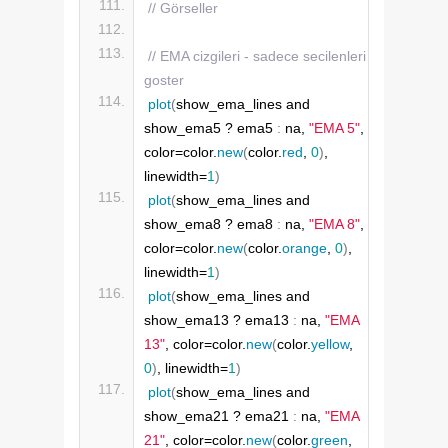
// Görseller
// EMA cizgileri - sadece secilenleri 
goster
plot
(
show_ema_lines and 
show_ema5 ? ema5 
:
 na, 
"EMA 5"
, 
color=color.
new
(
color.
red
, 
0
)
, 
linewidth=
1
)
plot
(
show_ema_lines and 
show_ema8 ? ema8 
:
 na, 
"EMA 8"
, 
color=color.
new
(
color.
orange
, 
0
)
, 
linewidth=
1
)
plot
(
show_ema_lines and 
show_ema13 ? ema13 
:
 na, 
"EMA 
13"
, color=color.
new
(
color.
yellow
, 
0
)
, linewidth=
1
)
plot
(
show_ema_lines and 
show_ema21 ? ema21 
:
 na, 
"EMA 
21"
, color=color.
new
(
color.
green
, 