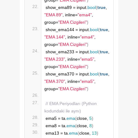
show_ema89 = input.
bool
(
true
, 
"EMA 89"
, inline=
"ema4"
, 
group=
"EMA Cizgileri"
)
show_ema144 = input.
bool
(
true
, 
"EMA 144"
, inline=
"ema4"
, 
group=
"EMA Cizgileri"
)
show_ema233 = input.
bool
(
true
, 
"EMA 233"
, inline=
"ema5"
, 
group=
"EMA Cizgileri"
)
show_ema370 = input.
bool
(
true
, 
"EMA 370"
, inline=
"ema5"
, 
group=
"EMA Cizgileri"
)
// EMA Periyodları (Python 
kodundaki ile aynı)
ema5 = ta.
ema
(
close, 
5
)
ema8 = ta.
ema
(
close, 
8
)
ema13 = ta.
ema
(
close, 
13
)