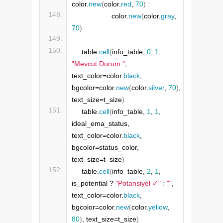
color.
new
(
color.
red
, 
70
)
:
                   color.
new
(
color.
gray
, 
70
)
    table.
cell
(
info_table, 
0
, 
1
, 
"Mevcut Durum:"
, 
text_color=color.
black
, 
bgcolor=color.
new
(
color.
silver
, 
70
)
, 
text_size=t_size
)
    table.
cell
(
info_table, 
1
, 
1
, 
ideal_ema_status, 
text_color=color.
black
, 
bgcolor=status_color, 
text_size=t_size
)
    table.
cell
(
info_table, 
2
, 
1
, 
is_potential ? 
"Potansiyel ✓"
:
""
, 
text_color=color.
black
, 
bgcolor=color.
new
(
color.
yellow
, 
80
)
, text_size=t_size
)