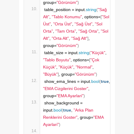
group=
"Görünüm"
)
table_position = input.
string
(
"Sağ 
Alt"
, 
"Tablo Konumu"
, options=
[
"Sol 
Üst"
, 
"Orta Üst"
, 
"Sağ Üst"
, 
"Sol 
Orta"
, 
"Tam Orta"
, 
"Sağ Orta"
, 
"Sol 
Alt"
, 
"Orta Alt"
, 
"Sağ Alt"
]
, 
group=
"Görünüm"
)
table_size = input.
string
(
"Küçük"
, 
"Tablo Boyutu"
, options=
[
"Çok 
Küçük"
, 
"Küçük"
, 
"Normal"
, 
"Büyük"
]
, group=
"Görünüm"
)
show_ema_lines = input.
bool
(
true
, 
"EMA Cizgilerini Goster"
, 
group=
"EMA Ayarlari"
)
show_background = 
input.
bool
(
true
, 
"Arka Plan 
Renklerini Goster"
, group=
"EMA 
Ayarlari"
)