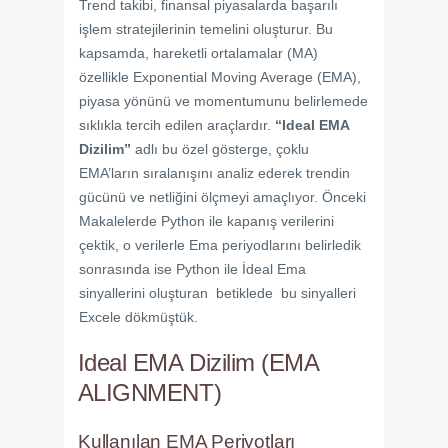
Trend takibi, finansal piyasalarda başarılı
işlem stratejilerinin temelini oluşturur. Bu
kapsamda, hareketli ortalamalar (MA)
özellikle Exponential Moving Average (EMA),
piyasa yönünü ve momentumunu belirlemede
sıklıkla tercih edilen araçlardır.
“Ideal EMA
Dizilim”
adlı bu özel gösterge, çoklu
EMA’ların sıralanışını analiz ederek trendin
gücünü ve netliğini ölçmeyi amaçlıyor. Önceki
Makalelerde Python ile kapanış verilerini
çektik, o verilerle Ema periyodlarını belirledik
sonrasında ise Python ile İdeal Ema
sinyallerini oluşturan betiklede bu sinyalleri
Excele dökmüştük.
Ideal EMA Dizilim (EMA
ALIGNMENT)
Kullanılan EMA Periyotları