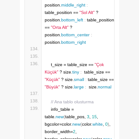
position.
middle_right
:
table_position == 
"Sol Alt"
 ? 
position.
bottom_left
:
 table_position 
== 
"Orta Alt"
 ? 
position.
bottom_center
:
position.
bottom_right
    t_size = table_size == 
"Çok 
Küçük"
 ? size.
tiny
:
  table_size == 
"Küçük"
 ? size.
small
:
 table_size == 
"Büyük"
 ? size.
large
:
  size.
normal
// Ana tablo olusturma
    info_table = 
table.
new
(
table_pos, 
3
, 
15
, 
bgcolor=color.
new
(
color.
white
, 
0
)
, 
border_width=
2
, 
border_color=color.
new
(
color.
gray
, 