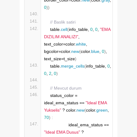
0
))
// Baslik satiri
    table.
cell
(
info_table, 
0
, 
0
, 
"EMA 
DIZILIM ANALIZI"
, 
text_color=color.
white
, 
bgcolor=color.
new
(
color.
blue
, 
0
)
, 
text_size=t_size
)
    table.
merge_cells
(
info_table, 
0
, 
0
, 
2
, 
0
)
// Mevcut durum
    status_color = 
ideal_ema_status == 
"Ideal EMA 
Yukselis"
 ? color.
new
(
color.
green
, 
70
)
:
                   ideal_ema_status == 
"Ideal EMA Dusus"
 ? 