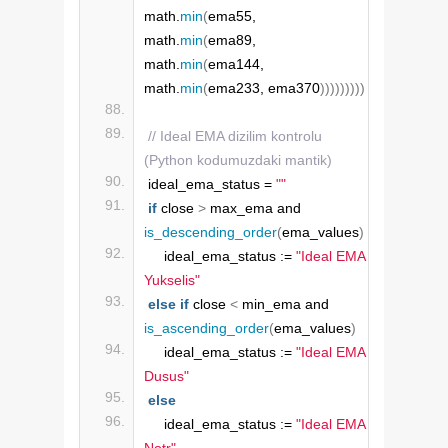
math.
min
(
ema55, 
math.
min
(
ema89, 
math.
min
(
ema144, 
math.
min
(
ema233, ema370
)))))))))
// Ideal EMA dizilim kontrolu 
(Python kodumuzdaki mantik)
ideal_ema_status = 
""
if
 close 
>
 max_ema and 
is_descending_order
(
ema_values
)
    ideal_ema_status := 
"Ideal EMA 
Yukselis"
else
if
 close 
<
 min_ema and 
is_ascending_order
(
ema_values
)
    ideal_ema_status := 
"Ideal EMA 
Dusus"
else
    ideal_ema_status := 
"Ideal EMA 
Notr"