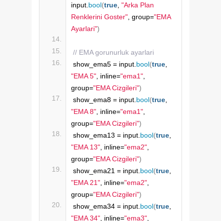
input.
bool
(
true
, 
"Arka Plan 
Renklerini Goster"
, group=
"EMA 
Ayarlari"
)
// EMA gorunurluk ayarlari
show_ema5 = input.
bool
(
true
, 
"EMA 5"
, inline=
"ema1"
, 
group=
"EMA Cizgileri"
)
show_ema8 = input.
bool
(
true
, 
"EMA 8"
, inline=
"ema1"
, 
group=
"EMA Cizgileri"
)
show_ema13 = input.
bool
(
true
, 
"EMA 13"
, inline=
"ema2"
, 
group=
"EMA Cizgileri"
)
show_ema21 = input.
bool
(
true
, 
"EMA 21"
, inline=
"ema2"
, 
group=
"EMA Cizgileri"
)
show_ema34 = input.
bool
(
true
, 
"EMA 34"
, inline=
"ema3"
, 