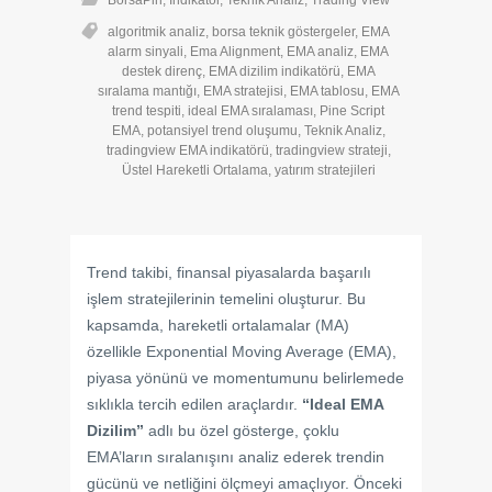
BorsaPin
,
İndikatör
,
Teknik Analiz
,
Trading View
algoritmik analiz
,
borsa teknik göstergeler
,
EMA
alarm sinyali
,
Ema Alignment
,
EMA analiz
,
EMA
destek direnç
,
EMA dizilim indikatörü
,
EMA
sıralama mantığı
,
EMA stratejisi
,
EMA tablosu
,
EMA
trend tespiti
,
ideal EMA sıralaması
,
Pine Script
EMA
,
potansiyel trend oluşumu
,
Teknik Analiz
,
tradingview EMA indikatörü
,
tradingview strateji
,
Üstel Hareketli Ortalama
,
yatırım stratejileri
Trend takibi, finansal piyasalarda başarılı
işlem stratejilerinin temelini oluşturur. Bu
kapsamda, hareketli ortalamalar (MA)
özellikle Exponential Moving Average (EMA),
piyasa yönünü ve momentumunu belirlemede
sıklıkla tercih edilen araçlardır.
“Ideal EMA
Dizilim”
adlı bu özel gösterge, çoklu
EMA’ların sıralanışını analiz ederek trendin
gücünü ve netliğini ölçmeyi amaçlıyor. Önceki