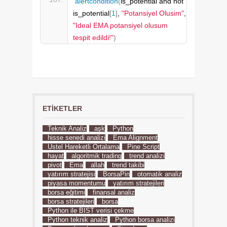
alertcondition
(
is_potential and not 
is_potential
[
1
]
, 
"Potansiyel Olusim"
, 
"Ideal EMA potansiyel olusum 
tespit edildi!"
)
ETIKETLER
Teknik Analiz
aşk
Python
hisse senedi analizi
Ema Alignment
Üstel Hareketli Ortalama
Pine Script
hayat
algoritmik trading
trend analizi
pivot
Ema
allah
trend takibi
yatırım stratejisi
BorsaPin
otomatik analiz
piyasa momentumu
yatırım stratejileri
borsa eğitimi
finansal analiz
borsa stratejileri
borsa
Python ile BIST verisi çekme
Python teknik analiz
Python borsa analizi