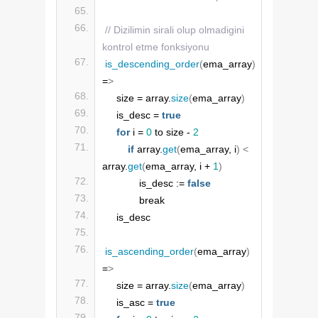
// Dizilimin sirali olup olmadigini 
kontrol etme fonksiyonu
is_descending_order
(
ema_array
)
=
>
    size = array.
size
(
ema_array
)
    is_desc = 
true
for
 i = 
0
 to size - 
2
if
 array.
get
(
ema_array, i
)
<
array.
get
(
ema_array, i + 
1
)
            is_desc := 
false
            break
    is_desc
is_ascending_order
(
ema_array
)
=
>
    size = array.
size
(
ema_array
)
    is_asc = 
true