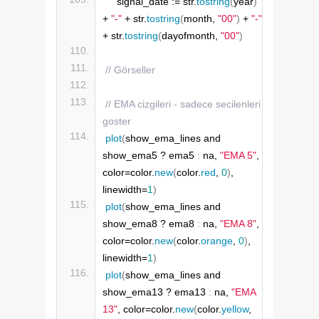
    signal_date := str.
tostring
(
year
)
+ 
"-"
 + str.
tostring
(
month, 
"00"
)
 + 
"-"
+ str.
tostring
(
dayofmonth, 
"00"
)
// Görseller
// EMA cizgileri - sadece secilenleri 
goster
plot
(
show_ema_lines and 
show_ema5 ? ema5 
:
 na, 
"EMA 5"
, 
color=color.
new
(
color.
red
, 
0
)
, 
linewidth=
1
)
plot
(
show_ema_lines and 
show_ema8 ? ema8 
:
 na, 
"EMA 8"
, 
color=color.
new
(
color.
orange
, 
0
)
, 
linewidth=
1
)
plot
(
show_ema_lines and 
show_ema13 ? ema13 
:
 na, 
"EMA 
13"
, color=color.
new
(
color.
yellow
, 