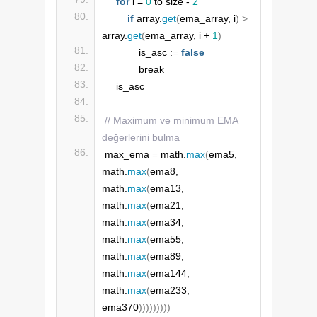
for
 i = 
0
 to size - 
2
if
 array.
get
(
ema_array, i
)
>
array.
get
(
ema_array, i + 
1
)
            is_asc := 
false
            break
    is_asc
// Maximum ve minimum EMA 
değerlerini bulma
max_ema = math.
max
(
ema5, 
math.
max
(
ema8, 
math.
max
(
ema13, 
math.
max
(
ema21, 
math.
max
(
ema34, 
math.
max
(
ema55, 
math.
max
(
ema89, 
math.
max
(
ema144, 
math.
max
(
ema233, 
ema370
)))))))))