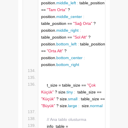
position.
middle_left
:
 table_position 
== 
"Tam Orta"
 ? 
position.
middle_center
:
table_position == 
"Sağ Orta"
 ? 
position.
middle_right
:
table_position == 
"Sol Alt"
 ? 
position.
bottom_left
:
 table_position 
== 
"Orta Alt"
 ? 
position.
bottom_center
:
position.
bottom_right
    t_size = table_size == 
"Çok 
Küçük"
 ? size.
tiny
:
  table_size == 
"Küçük"
 ? size.
small
:
 table_size == 
"Büyük"
 ? size.
large
:
  size.
normal
// Ana tablo olusturma
    info_table = 