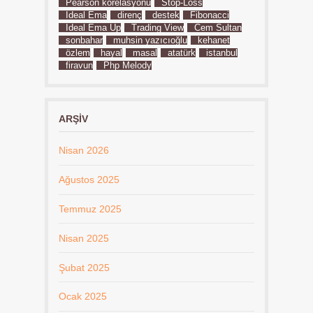
Pearson korelasyonu
Stop-Loss
İdeal Ema
direnç
destek
Fibonacci
İdeal Ema Up
Trading View
Cem Sultan
sonbahar
muhsin yazıcıoğlu
kehanet
özlem
hayal
masal
atatürk
istanbul
firavun
Php Melody
ARŞIV
Nisan 2026
Ağustos 2025
Temmuz 2025
Nisan 2025
Şubat 2025
Ocak 2025