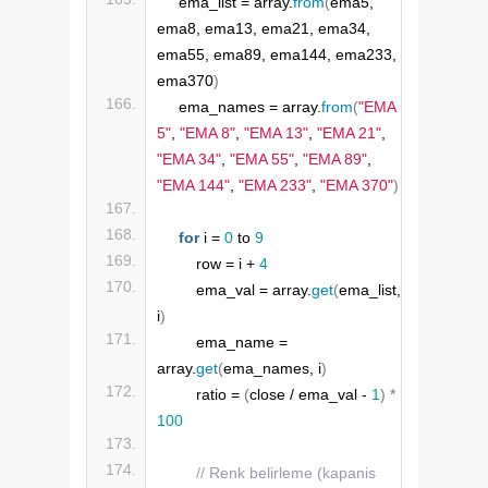
    ema_list = array.
from
(
ema5, 
ema8, ema13, ema21, ema34, 
ema55, ema89, ema144, ema233, 
ema370
)
    ema_names = array.
from
(
"EMA 
5"
, 
"EMA 8"
, 
"EMA 13"
, 
"EMA 21"
, 
"EMA 34"
, 
"EMA 55"
, 
"EMA 89"
, 
"EMA 144"
, 
"EMA 233"
, 
"EMA 370"
)
for
 i = 
0
 to 
9
        row = i + 
4
        ema_val = array.
get
(
ema_list, 
i
)
        ema_name = 
array.
get
(
ema_names, i
)
        ratio = 
(
close / ema_val - 
1
)
*
100
// Renk belirleme (kapanis 