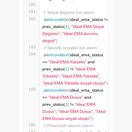
// Sinyal degisimi icin alarm
alertcondition
(
ideal_ema_status != 
prev_status
[
1
]
, 
"Ideal EMA Sinyal 
Degisimi"
, 
"Ideal EMA durumu 
degisti"
)
// Spesifik sinyaller icin alarm
alertcondition
(
ideal_ema_status 
== 
"Ideal EMA Yukselis"
 and 
prev_status
[
1
]
 != 
"Ideal EMA 
Yukselis"
, 
"Ideal EMA Yukselis"
, 
"Ideal EMA Yukselis sinyali olustu!"
)
alertcondition
(
ideal_ema_status 
== 
"Ideal EMA Dusus"
 and 
prev_status
[
1
]
 != 
"Ideal EMA 
Dusus"
, 
"Ideal EMA Dusus"
, 
"Ideal 
EMA Dusus sinyali olustu!"
)
// Potansiyel olusum alarmı