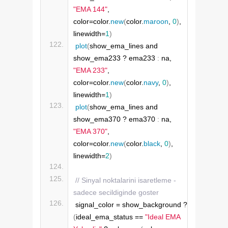
"EMA 144"
, 
color=color.
new
(
color.
maroon
, 
0
)
, 
linewidth=
1
)
plot
(
show_ema_lines and 
show_ema233 ? ema233 
:
 na, 
"EMA 233"
, 
color=color.
new
(
color.
navy
, 
0
)
, 
linewidth=
1
)
plot
(
show_ema_lines and 
show_ema370 ? ema370 
:
 na, 
"EMA 370"
, 
color=color.
new
(
color.
black
, 
0
)
, 
linewidth=
2
)
// Sinyal noktalarini isaretleme - 
sadece secildiginde goster
signal_color = show_background ? 
(
ideal_ema_status == 
"Ideal EMA 