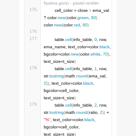
fiyatina gore) - pastel renkler
        cell_color = close 
>
 ema_val 
? color.
new
(
color.
green
, 
80
)
:
color.
new
(
color.
red
, 
80
)
        table.
cell
(
info_table, 
0
, row, 
ema_name, text_color=color.
black
, 
bgcolor=color.
new
(
color.
white
, 
70
)
, 
text_size=t_size
)
        table.
cell
(
info_table, 
1
, row, 
str.
tostring
(
math.
round
(
ema_val, 
2
))
, text_color=color.
black
, 
bgcolor=cell_color, 
text_size=t_size
)
        table.
cell
(
info_table, 
2
, row, 
str.
tostring
(
math.
round
(
ratio, 
2
))
 + 
"%"
, text_color=color.
black
, 
bgcolor=cell_color, 
text_size=t_size
)