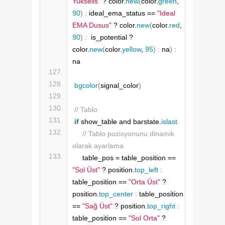
Yukselis"
 ? color.
new
(
color.
green
, 
90
)
:
 ideal_ema_status == 
"Ideal 
EMA Dusus"
 ? color.
new
(
color.
red
, 
90
)
:
  is_potential ? 
color.
new
(
color.
yellow
, 
95
)
:
 na
)
:
na
bgcolor
(
signal_color
)
// Tablo
if
 show_table and barstate.
islast
// Tablo pozisyonunu dinamik 
olarak ayarlama
    table_pos = table_position == 
"Sol Üst"
 ? position.
top_left
:
table_position == 
"Orta Üst"
 ? 
position.
top_center
:
 table_position 
== 
"Sağ Üst"
 ? position.
top_right
:
table_position == 
"Sol Orta"
 ? 