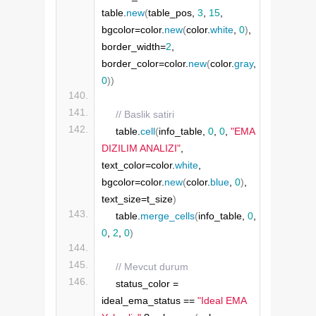
table.
new
(
table_pos, 
3
, 
15
, 
bgcolor=color.
new
(
color.
white
, 
0
)
, 
border_width=
2
, 
border_color=color.
new
(
color.
gray
, 
0
))
// Baslik satiri
    table.
cell
(
info_table, 
0
, 
0
, 
"EMA 
DIZILIM ANALIZI"
, 
text_color=color.
white
, 
bgcolor=color.
new
(
color.
blue
, 
0
)
, 
text_size=t_size
)
    table.
merge_cells
(
info_table, 
0
, 
0
, 
2
, 
0
)
// Mevcut durum
    status_color = 
ideal_ema_status == 
"Ideal EMA 