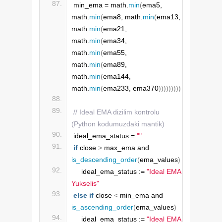
min_ema = math.
min
(
ema5, 
math.
min
(
ema8, math.
min
(
ema13, 
math.
min
(
ema21, 
math.
min
(
ema34, 
math.
min
(
ema55, 
math.
min
(
ema89, 
math.
min
(
ema144, 
math.
min
(
ema233, ema370
)))))))))
// Ideal EMA dizilim kontrolu 
(Python kodumuzdaki mantik)
ideal_ema_status = 
""
if
 close 
>
 max_ema and 
is_descending_order
(
ema_values
)
    ideal_ema_status := 
"Ideal EMA 
Yukselis"
else
if
 close 
<
 min_ema and 
is_ascending_order
(
ema_values
)
    ideal_ema_status := 
"Ideal EMA 