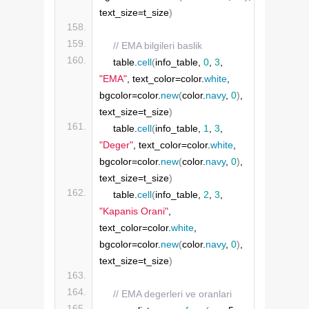
text_size=t_size
)
// EMA bilgileri baslik
    table.
cell
(
info_table, 
0
, 
3
, 
"EMA"
, text_color=color.
white
, 
bgcolor=color.
new
(
color.
navy
, 
0
)
, 
text_size=t_size
)
    table.
cell
(
info_table, 
1
, 
3
, 
"Deger"
, text_color=color.
white
, 
bgcolor=color.
new
(
color.
navy
, 
0
)
, 
text_size=t_size
)
    table.
cell
(
info_table, 
2
, 
3
, 
"Kapanis Orani"
, 
text_color=color.
white
, 
bgcolor=color.
new
(
color.
navy
, 
0
)
, 
text_size=t_size
)
// EMA degerleri ve oranlari