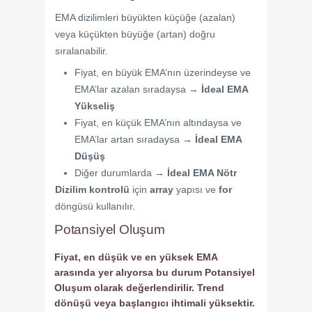
EMA dizilimleri büyükten küçüğe (azalan)
veya küçükten büyüğe (artan) doğru
sıralanabilir.
Fiyat, en büyük EMA’nın üzerindeyse ve
EMA’lar azalan sıradaysa →
İdeal EMA
Yükseliş
Fiyat, en küçük EMA’nın altındaysa ve
EMA’lar artan sıradaysa →
İdeal EMA
Düşüş
Diğer durumlarda →
İdeal EMA Nötr
Dizilim kontrolü
için
array
yapısı ve
for
döngüsü kullanılır.
Potansiyel Oluşum
Fiyat, en düşük ve en yüksek EMA
arasında yer alıyorsa bu durum
Potansiyel
Oluşum
olarak değerlendirilir. Trend
dönüşü veya başlangıcı ihtimali yüksektir.