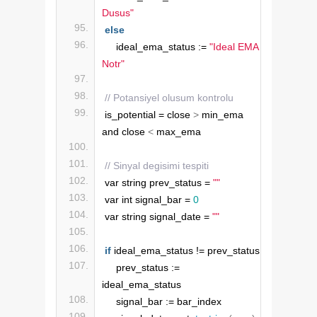
Dusus"
else
    ideal_ema_status := 
"Ideal EMA 
Notr"
// Potansiyel olusum kontrolu
is_potential = close 
>
 min_ema 
and close 
<
 max_ema
// Sinyal degisimi tespiti
var string prev_status = 
""
var int signal_bar = 
0
var string signal_date = 
""
if
 ideal_ema_status != prev_status
    prev_status := 
ideal_ema_status
    signal_bar := bar_index