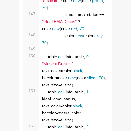
Yukselis"
 ? color.
new
(
color.
green
, 
70
)
:
                   ideal_ema_status == 
"Ideal EMA Dusus"
 ? 
color.
new
(
color.
red
, 
70
)
:
                   color.
new
(
color.
gray
, 
70
)
    table.
cell
(
info_table, 
0
, 
1
, 
"Mevcut Durum:"
, 
text_color=color.
black
, 
bgcolor=color.
new
(
color.
silver
, 
70
)
, 
text_size=t_size
)
    table.
cell
(
info_table, 
1
, 
1
, 
ideal_ema_status, 
text_color=color.
black
, 
bgcolor=status_color, 
text_size=t_size
)
    table.
cell
(
info_table, 
2
, 
1
, 