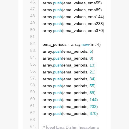
array.
push
(
ema_values, ema55
)
array.
push
(
ema_values, ema89
)
array.
push
(
ema_values, ema144
)
array.
push
(
ema_values, ema233
)
array.
push
(
ema_values, ema370
)
ema_periods = array.
new
<
int
>()
array.
push
(
ema_periods, 
5
)
array.
push
(
ema_periods, 
8
)
array.
push
(
ema_periods, 
13
)
array.
push
(
ema_periods, 
21
)
array.
push
(
ema_periods, 
34
)
array.
push
(
ema_periods, 
55
)
array.
push
(
ema_periods, 
89
)
array.
push
(
ema_periods, 
144
)
array.
push
(
ema_periods, 
233
)
array.
push
(
ema_periods, 
370
)
// İdeal Ema Dizilim hesaplama