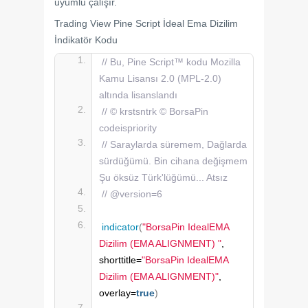
uyumlu çalışır.
Trading View Pine Script İdeal Ema Dizilim
İndikatör Kodu
// Bu, Pine Script™ kodu Mozilla 
Kamu Lisansı 2.0 (MPL-2.0) 
altında lisanslandı
// © krstsntrk © BorsaPin 
codeispriority
// Saraylarda süremem, Dağlarda 
sürdüğümü. Bin cihana değişmem 
Şu öksüz Türk'lüğümü... Atsız
// @version=6
indicator
(
"BorsaPin IdealEMA 
Dizilim (EMA ALIGNMENT) "
, 
shorttitle=
"BorsaPin IdealEMA 
Dizilim (EMA ALIGNMENT)"
, 
overlay=
true
)