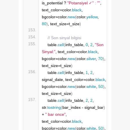
is_potential ? 
"Potansiyel ✓"
:
""
, 
text_color=color.
black
, 
bgcolor=color.
new
(
color.
yellow
, 
80
)
, text_size=t_size
)
// Son sinyal bilgisi
    table.
cell
(
info_table, 
0
, 
2
, 
"Son 
Sinyal:"
, text_color=color.
black
, 
bgcolor=color.
new
(
color.
silver
, 
70
)
, 
text_size=t_size
)
    table.
cell
(
info_table, 
1
, 
2
, 
signal_date, text_color=color.
black
, 
bgcolor=color.
new
(
color.
white
, 
50
)
, 
text_size=t_size
)
    table.
cell
(
info_table, 
2
, 
2
, 
str.
tostring
(
bar_index - signal_bar
)
+ 
" bar once"
, 
text_color=color.
black
, 
bgcolor=color.
new
(
color.
white
, 
50
)
, 