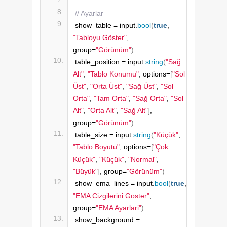
// Ayarlar
show_table = input.
bool
(
true
, 
"Tabloyu Göster"
, 
group=
"Görünüm"
)
table_position = input.
string
(
"Sağ 
Alt"
, 
"Tablo Konumu"
, options=
[
"Sol 
Üst"
, 
"Orta Üst"
, 
"Sağ Üst"
, 
"Sol 
Orta"
, 
"Tam Orta"
, 
"Sağ Orta"
, 
"Sol 
Alt"
, 
"Orta Alt"
, 
"Sağ Alt"
]
, 
group=
"Görünüm"
)
table_size = input.
string
(
"Küçük"
, 
"Tablo Boyutu"
, options=
[
"Çok 
Küçük"
, 
"Küçük"
, 
"Normal"
, 
"Büyük"
]
, group=
"Görünüm"
)
show_ema_lines = input.
bool
(
true
, 
"EMA Cizgilerini Goster"
, 
group=
"EMA Ayarlari"
)
show_background = 