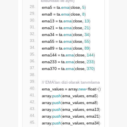
kodundaki ile aynı)
ema5 = ta.
ema
(
close, 
5
)
ema8 = ta.
ema
(
close, 
8
)
ema13 = ta.
ema
(
close, 
13
)
ema21 = ta.
ema
(
close, 
21
)
ema34 = ta.
ema
(
close, 
34
)
ema55 = ta.
ema
(
close, 
55
)
ema89 = ta.
ema
(
close, 
89
)
ema144 = ta.
ema
(
close, 
144
)
ema233 = ta.
ema
(
close, 
233
)
ema370 = ta.
ema
(
close, 
370
)
// EMA'ları dizi olarak tanımlama
ema_values = array.
new
<
float
>()
array.
push
(
ema_values, ema5
)
array.
push
(
ema_values, ema8
)
array.
push
(
ema_values, ema13
)
array.
push
(
ema_values, ema21
)
array.
push
(
ema_values, ema34
)