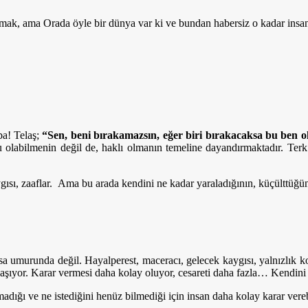
nmak, ama Orada öyle bir dünya var ki ve bundan habersiz o kadar ins
ba! Telaş;
“Sen, beni bırakamazsın, eğer biri bırakacaksa bu ben 
u olabilmenin değil de, haklı olmanın temeline dayandırmaktadır. Terk 
ısı, zaaflar. Ama bu arada kendini ne kadar yaraladığının, küçülttüğün
sa umurunda değil. Hayalperest, maceracı, gelecek kaygısı, yalnızlık kork
yaşıyor. Karar vermesi daha kolay oluyor, cesareti daha fazla… Kendini
madığı ve ne istediğini henüz bilmediği için insan daha kolay karar vere