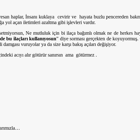
san haplar, İnsanı kuklaya cevirir ve hayata buzlu pencereden bakman
 yol açan iletimleri azaltma gibi işlevleri vardır.
issetmiyorsun, Ne mutluluk için bi ilaça bağımlı olmak ne de herkes 
de bu ilaçları kullanıyosun
” diye sorması gerçekten de koyuyormuş. Ç
i damgası vuruyolar ya da size karşı bakış açıları değişiyor.
çindeki acıyı alır götürür sanırsın ama götürmez .
şlarımızla…