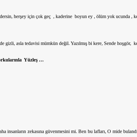
idersin, herşey için çok geç , kaderine boyun ey , ölüm yok ucunda , ken
erde gizli, asla tedavisi mümkün değil. Yazılmış bi kere, Sende hoşgör, ke
orkularınla Yüzleş …
daha insanların zekasına güvenmesini mi. Ben bu lafları, O mide buland