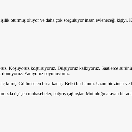
r.Kişilik oturmuş oluyor ve daha çok sorguluyor insan evleneceği kişiyi.
yoruz. Koşuyoruz koşturuyoruz. Düşüyoruz kalkıyoruz. Saatlerce sürünü
oruz donuyoruz. Yanıyoruz soyunuyoruz.
ç kuruş. Gülümseten bir arkadaş. Belki bir hanım. Uzun bir zincir ve h
famızda üşüşen muhasebeler, bağırış çağırışlar. Mutluluğu arayan bir ad