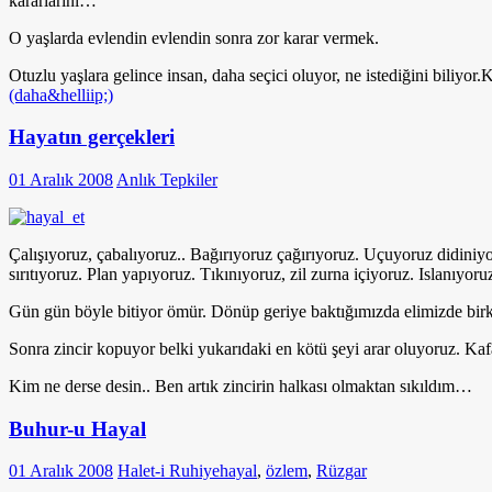
kararlarını…
O yaşlarda evlendin evlendin sonra zor karar vermek.
Otuzlu yaşlara gelince insan, daha seçici oluyor, ne istediğini biliyo
(daha&helliip;)
Hayatın gerçekleri
01 Aralık 2008
Anlık Tepkiler
Çalışıyoruz, çabalıyoruz.. Bağırıyoruz çağırıyoruz. Uçuyoruz didini
sırıtıyoruz. Plan yapıyoruz. Tıkınıyoruz, zil zurna içiyoruz. Islanıy
Gün gün böyle bitiyor ömür. Dönüp geriye baktığımızda elimizde birka
Sonra zincir kopuyor belki yukarıdaki en kötü şeyi arar oluyoruz. Ka
Kim ne derse desin.. Ben artık zincirin halkası olmaktan sıkıldım…
Buhur-u Hayal
01 Aralık 2008
Halet-i Ruhiye
hayal
,
özlem
,
Rüzgar