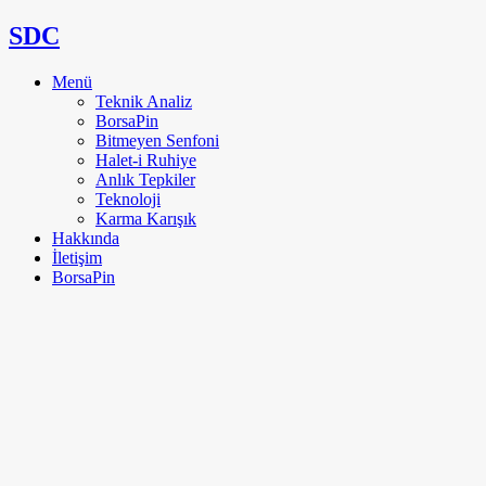
SDC
Menü
Teknik Analiz
BorsaPin
Bitmeyen Senfoni
Halet-i Ruhiye
Anlık Tepkiler
Teknoloji
Karma Karışık
Hakkında
İletişim
BorsaPin