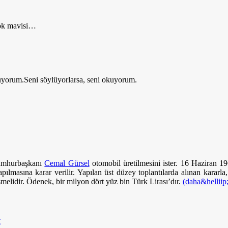
gök mavisi…
yorum.Seni söylüyorlarsa, seni okuyorum.
cumhurbaşkanı
Cemal Gürsel
otomobil üretilmesini ister. 16 Haziran 1
ılmasına karar verilir. Yapılan üst düzey toplantılarda alınan karar
lidir. Ödenek, bir milyon dört yüz bin Türk Lirası’dır.
(daha&helliip;
t