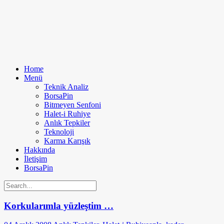
Home
Menü
Teknik Analiz
BorsaPin
Bitmeyen Senfoni
Halet-i Ruhiye
Anlık Tepkiler
Teknoloji
Karma Karışık
Hakkında
İletişim
BorsaPin
Korkularımla yüzleştim …