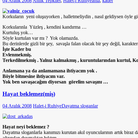
04 Aralık 2008
Anlık Tepkiler
,
Halet-i Ruhiye
anla
,
kader
Korkuların yeni oluşuyorken ,
halletmeliydin ,
nasıl geldiysen öyle g
Korkularınla Yüzleş , kendini kandırma …
K
urtuluş yok…
Söyle kurtulan var mı ? Yok olamazda.
Bu derinlerde gizli bir şey, savaşla falan olacak bir şey değil, karakt
İşte Kader bu
Evlenmekmiş.
Terkedilmekmiş . Yalnız kalmakmış , kuruntularından kurtul, K
Anlamana ya da anlamamana ihtiyacım yok .
Böyle bitmesine ihtiyacım var.
Yok ben savaşacağım diyorsan görelim savaşını …
Hayat beklemez(miş)
04 Aralık 2008
Halet-i Ruhiye
Dayatma sloganlar
Hayat neyi beklemez ?
Dayatma sloganlarla kanımızı kurutan akıl oyuncularının artık biraz 
ağzından duymaktan bıktım .