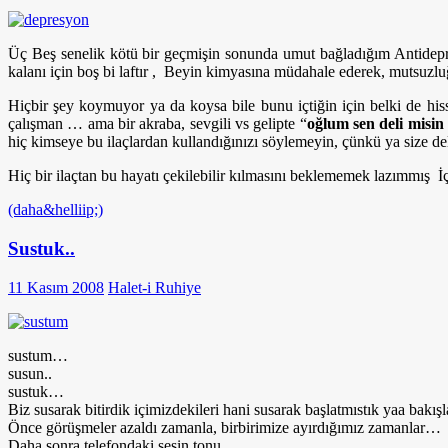
Üç Beş senelik kötü bir geçmişin sonunda umut bağladığım Antidepre
kalanı için boş bi laftır , Beyin kimyasına müdahale ederek, mutsuzluğa
Hiçbir şey koymuyor ya da koysa bile bunu içtiğin için belki de h
çalışman … ama bir akraba, sevgili vs gelipte “
oğlum sen deli misin 
hiç kimseye bu ilaçlardan kullandığınızı söylemeyin, çünkü ya size del
Hiç bir ilaçtan bu hayatı çekilebilir kılmasını beklememek lazımmış İ
(daha&helliip;)
Sustuk..
11 Kasım 2008
Halet-i Ruhiye
sustum…
susun..
sustuk…
Biz susarak bitirdik içimizdekileri hani susarak başlatmıstık yaa bakı
Önce görüşmeler azaldı zamanla, birbirimize ayırdığımız zamanlar…
Daha sonra telefondaki sesin tonu…