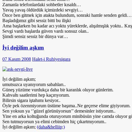
Zamanla telefonlardaki sohbetler kısaldı…
Yavaş yavaş öldürdük içimizdeki sevgiyi…
Önce ben gitmek için atakta bulundum, sonraki hamle senden geldi…
Başladığımız gibi sessiz bitti bu ilişki
Ama başlarken bu kadar acı yoktu yüreklerde, alışılmışlık yoktu.. Kırg
Sevgi vardı başlarda güven vardı sonsuz olan..
Şimdi sensiz sessiz bir dünya var…
İyi değilim aşkım
07 Kasım 2008
Halet-i Ruhiye
sigara
İyi değilim aşkım;
umutsuzca uyanıyorum sabahları..
Güneş yüzüme vurdukça daha bir karanlık oluyor günlerim.
Kahvaltı saatlerimi hep kaçırıyorum.
Bilirsin sigara iştahımı kesiyor..
Öyle pek özenmiyorum üstüme başıma..Ne geçerse elime giyiyorum.
Sen yoksun ya ‘’güzel görünüyorsun’’ demesinler istiyorum..
Yine en arka koltuğunda oturuyorum minibüsün yine camda oluyor gö
Sen tutmuyorsun ya elimi cebimden hiç çıkartmıyorum..
İyi değilim aşkım;
(daha&helliip;)