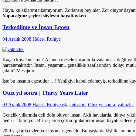
Hayır, kulaklarımı tıkamıyorum. Zorlansın beyinler. Zor oluyor daya
Yapacağınız şeyleri söyleyin hayattayken
..
Terkedilme ve İnsan Egosu
04 Aralık 2008
Halet-i Ruhiye
Kaçan kovalanır mı ? Aslında mesele kaçanın kovalanması değil gali
harcanmaktadır. İnsan, yaşamını, genellikle zaaflarından dolayı mutl
çıktın” Mesajıdır.
İşte bu insanın egosudur …! Yenilgiyi kabul edemeyiş, terkedilme kayg
Otuz yıl sonra | Thirty Years Later
03 Aralık 2008
Halet-i Ruhiye
aşk
,
autostart
,
Otuz yıl sonra
,
yalnızlık
Gençlik yıllarında deli dolu oluyor insan. Aklı havalarda, dünya yıkıl
nedir? ” bilmiyor. Bu yaşlarda çok sorgulamıyor insan hayatı sadece 
20 li yaşlarda evleniyor insanlar genelde. Bu yaşlarda kişilik tam otur