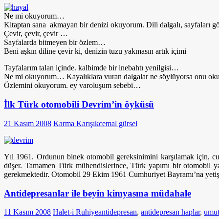
Ne mi okuyorum…
Kitaptan sana akmayan bir denizi okuyorum. Dili dalgalı, sayfaları 
Çevir, çevir, çevir …
Sayfalarda bitmeyen bir özlem…
Beni aşkın diline çevir ki, denizin tuzu yakmasın artık içimi
Tayfalarım talan içinde. kalbimde bir inebahtı yenilgisi…
Ne mi okuyorum… Kayalıklara vuran dalgalar ne söylüyorsa onu oku
Özlemini okuyorum. ey varoluşum sebebi…
İlk Türk otomobili Devrim’in öyküsü
21 Kasım 2008
Karma Karışık
cemal gürsel
Yıl 1961. Ordunun binek otomobil gereksinimini karşılamak için, 
düşer. Tamamen Türk mühendislerince, Türk yapımı bir otomobil yap
gerekmektedir. Otomobil 29 Ekim 1961 Cumhuriyet Bayramı’na yetişme
Antidepresanlar ile beyin kimyasına müdahale
11 Kasım 2008
Halet-i Ruhiye
antidepresan
,
antidepresan haplar
,
umu